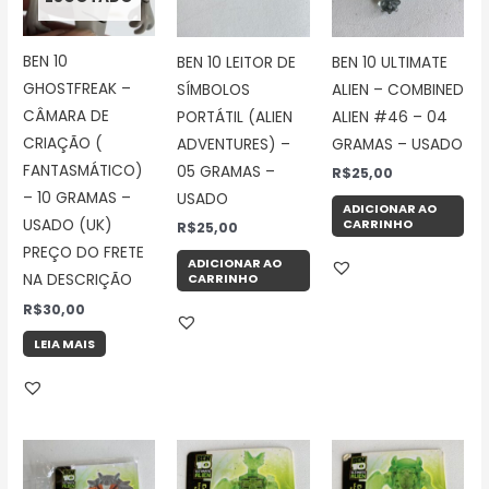
BEN 10
BEN 10 LEITOR DE
BEN 10 ULTIMATE
GHOSTFREAK –
SÍMBOLOS
ALIEN – COMBINED
CÂMARA DE
PORTÁTIL (ALIEN
ALIEN #46 – 04
CRIAÇÃO (
ADVENTURES) –
GRAMAS – USADO
FANTASMÁTICO)
05 GRAMAS –
R$
25,00
– 10 GRAMAS –
USADO
ADICIONAR AO
USADO (UK)
CARRINHO
R$
25,00
PREÇO DO FRETE
ADICIONAR AO
NA DESCRIÇÃO
CARRINHO
R$
30,00
LEIA MAIS