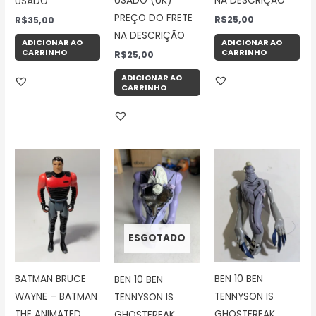
USADO (UK)
NA DESCRIÇÃO
USADO
PREÇO DO FRETE
R$
25,00
R$
35,00
NA DESCRIÇÃO
ADICIONAR AO
ADICIONAR AO
CARRINHO
CARRINHO
R$
25,00
ADICIONAR AO
CARRINHO
ESGOTADO
BATMAN BRUCE
BEN 10 BEN
BEN 10 BEN
WAYNE – BATMAN
TENNYSON IS
TENNYSON IS
THE ANIMATED
GHOSTFREAK
GHOSTFREAK