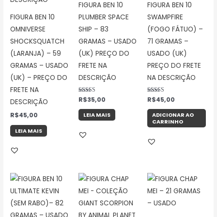
FIGURA BEN 10
FIGURA BEN 10
FIGURA BEN 10
PLUMBER SPACE
SWAMPFIRE
OMNIVERSE
SHIP – 83
(FOGO FÁTUO) –
SHOCKSQUATCH
GRAMAS – USADO
71 GRAMAS –
(LARANJA) – 59
(UK) PREÇO DO
USADO (UK)
GRAMAS – USADO
FRETE NA
PREÇO DO FRETE
(UK) – PREÇO DO
DESCRIÇÃO
NA DESCRIÇÃO
FRETE NA
Avaliação
R$
35,00
Avaliação
R$
45,00
DESCRIÇÃO
5.00
5.00
de 5
de 5
R$
45,00
LEIA MAIS
ADICIONAR AO
CARRINHO
LEIA MAIS