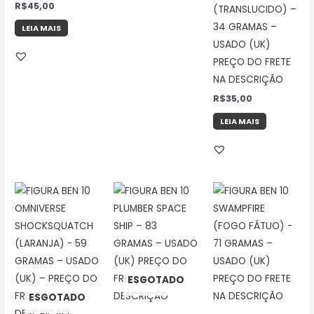
Avaliação
R$
45,00
(TRANSLUCIDO) –
5.00
de 5
34 GRAMAS –
LEIA MAIS
USADO (UK)
PREÇO DO FRETE
NA DESCRIÇÃO
R$
35,00
LEIA MAIS
ESGOTADO
ESGOTADO