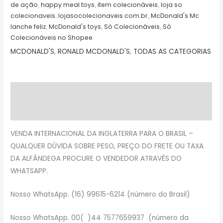
de ação
happy meal toys
item colecionáveis
loja so
,
,
,
colecionaveis
lojasocolecionaveis.com.br
McDonald's Mc
,
,
lanche feliz
McDonald's toys
Só Colecionáveis
Só
,
,
,
Colecionáveis no Shopee
MCDONALD'S
,
RONALD MCDONALD'S
,
TODAS AS CATEGORIAS
Descrição
Avaliações (0)
VENDA INTERNACIONAL DA INGLATERRA PARA O BRASIL –
QUALQUER DÚVIDA SOBRE PESO, PREÇO DO FRETE OU TAXA
DA ALFÂNDEGA PROCURE O VENDEDOR ATRAVÉS DO
WHATSAPP.
Nosso WhatsApp. (16) 99615-6214 (número do Brasil)
Nosso WhatsApp. 00( )44 7577659937 (número da