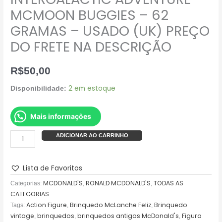
DESCRIÇÃO
MCMOON BUGGIES – 62
quantidade
GRAMAS – USADO (UK) PREÇO
DO FRETE NA DESCRIÇÃO
R$
50,00
2 em estoque
Disponibilidade:
Mais informações
ADICIONAR AO CARRINHO
Lista de Favoritos
MCDONALD'S
RONALD MCDONALD'S
TODAS AS
Categorias:
,
,
CATEGORIAS
Action Figure
Brinquedo McLanche Feliz
Brinquedo
Tags:
,
,
vintage
brinquedos
brinquedos antigos McDonald's
Figura
,
,
,