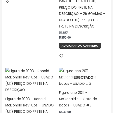
PARADE – USADO (UK)
PREÇO DO FRETE NA
DESCRIÇÃO – 25 GRAMAS –
USADO (UK) PREÇO DO
FRETE NA DESCRIÇÃO
Avaliação
R$
50,00
5.00
de 5
ADICIONAR AO CARRINHO
ESGOTADO
Figura ano 2011 –
Figura de 1993 – Ronald
McDonald’s – Gato de
McDonald Rev-Ups – USADO
botas – USADO #3
(UK) PREÇO DO FRETE NA
R$
30,00