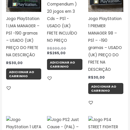
Compendium )
20 jogos em 3
Jogo PlayStation
Jogo PlayStation
Cds – PS1 -
1 LMA MANAGER –
1 PREMIER
USADO (UK)
PS1 -190 gramas
MANAGER 98 –
FRETE INCLUÍDO
– USADO (UK)
PS1 – -190
NO PREÇO
PREÇO DO FRETE
gramas – USADO
R$
300,00
R$
265,00
NA DESCRIÇÃO
(UK) PREÇO DO
FRETE NA
ADICIONAR AO
R$
30,00
CARRINHO
DESCRIÇÃO
ADICIONAR AO
CARRINHO
R$
30,00
ADICIONAR AO
CARRINHO