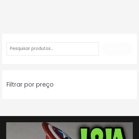
P
e
PESQUISAR
s
q
u
i
Filtrar por preço
s
a
r