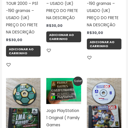
TOUR 2000 – PS1
– USADO (UK)
-190 gramas –
-190 gramas –
PREÇO DO FRETE
USADO (UK)
USADO (UK)
NA DESCRIÇÃO
PREÇO DO FRETE
PREÇO DO FRETE
NA DESCRIÇÃO
R$
30,00
NA DESCRIÇÃO
R$
30,00
ADICIONAR AO
CARRINHO
R$
30,00
ADICIONAR AO
CARRINHO
ADICIONAR AO
CARRINHO
O
O
Sale!
preço
preço
atual
original
é:
era:
R$265,00.
R$300,00.
Jogo PlayStation
1 Original ( Family
Games