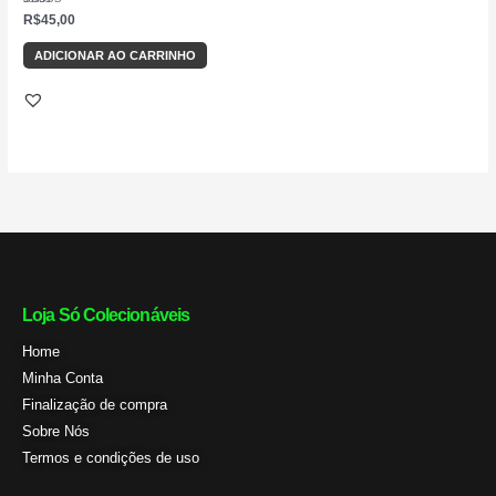
Avaliação
R$
45,00
5.00
de 5
ADICIONAR AO CARRINHO
Loja Só Colecionáveis
Home
Minha Conta
Finalização de compra
Sobre Nós
Termos e condições de uso