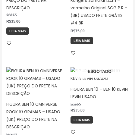
PREÇO DO FRETE NA
Rangers Samurai 12cm –
DESCRIÇÃO
vermelho Original SCG P.R –
(BR) USADO FRETE GRÁTIS
Avaliação
R$
35,00
#4 BR
5.00
de 5
R$
75,00
LEIA MAIS
LEIA MAIS
ESGOTADO
FIGURA BEN 10 – BEN 10 KEVIN
LEVIN USADO
FIGURA BEN 10 OMNIVERSE
Avaliação
R$
35,00
ROOK 10 GRAMAS – USADO
5.00
de 5
(UK) PREÇO DO FRETE NA
LEIA MAIS
DESCRIÇÃO