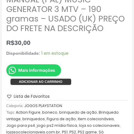
FRETE
GENERATOR 3 MTV – 190
NA
gramas – USADO (UK) PREÇO
DESCRIÇÃO
DO FRETE NA DESCRIÇÃO
quantidade
R$
30,00
1 em estoque
Disponibilidade:
Mais informações
ADICIONAR AO CARRINHO
Lista de Favoritos
JOGOS PLAYSTATION
Categoria:
Action Figure
boneco
brinquedo de ação
Brinquedo
Tags:
,
,
,
vintage
brinquedos
Figura de ação
item colecionáveis
,
,
,
,
Jogo para ps4
jogo ps2 mídia física
loja so colecionaveis
,
,
,
lojasocolecionaveis.com.br
PS1
PS2
PS2 game
Só
,
,
,
,