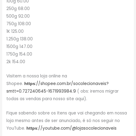
100g 60.00
250g 68.00
500g 92.00
750g 108.00
1K 125.00
1.250g 138.00
1500g 147.00
1750g 154.00
2k 154.00
Visitem a nossa loja online na
Shopee.
://shopee.com.br/socolecionaveis?
https
smtt=0.727240645-1671993984.9
( obs: iremos migrar
todas as vendas para nosso site aqui).
Fique sabendo sobre os Itens que vai chegando em nossa
loja mesmo antes de ser anunciado, é só nos seguir no
YouTube.
://youtube.com/@lojasocolecionaveis
https