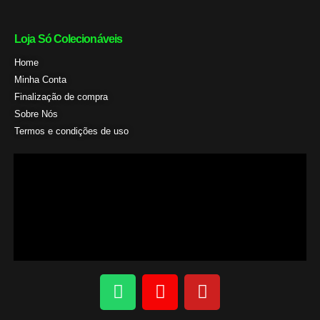
Loja Só Colecionáveis
Home
Minha Conta
Finalização de compra
Sobre Nós
Termos e condições de uso
W
I
Y
h
n
o
a
s
u