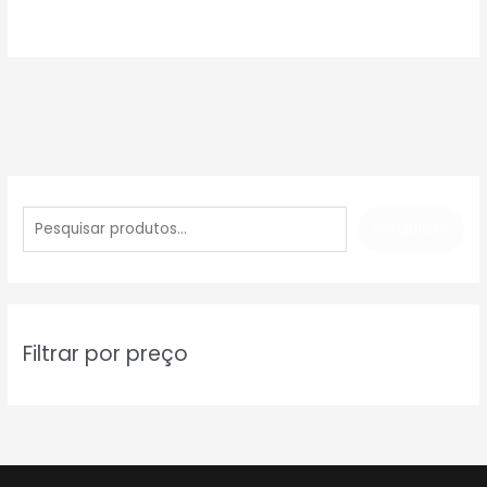
P
e
PESQUISAR
s
q
u
i
Filtrar por preço
s
a
r