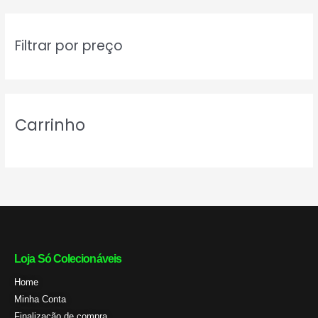
u
i
Filtrar por preço
s
a
r
Carrinho
Loja Só Colecionáveis
Home
Minha Conta
Finalização de compra