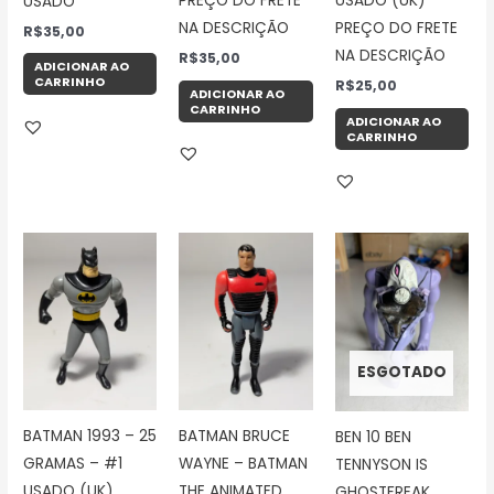
PREÇO DO FRETE
USADO (UK)
USADO
NA DESCRIÇÃO
PREÇO DO FRETE
R$
35,00
NA DESCRIÇÃO
R$
35,00
ADICIONAR AO
CARRINHO
R$
25,00
ADICIONAR AO
CARRINHO
ADICIONAR AO
CARRINHO
ESGOTADO
BATMAN 1993 – 25
BATMAN BRUCE
BEN 10 BEN
GRAMAS – #1
WAYNE – BATMAN
TENNYSON IS
USADO (UK)
THE ANIMATED
GHOSTFREAK