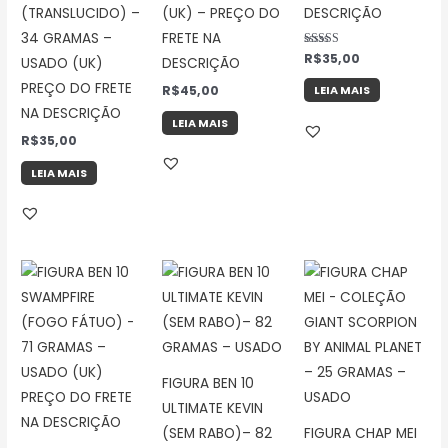
(TRANSLUCIDO) –
(UK) – PREÇO DO
DESCRIÇÃO
34 GRAMAS –
FRETE NA
Avaliação
R$
35,00
USADO (UK)
DESCRIÇÃO
5.00
de 5
PREÇO DO FRETE
R$
45,00
LEIA MAIS
NA DESCRIÇÃO
LEIA MAIS
R$
35,00
LEIA MAIS
FIGURA BEN 10
ULTIMATE KEVIN
(SEM RABO)– 82
FIGURA CHAP MEI