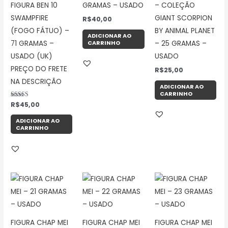
FIGURA BEN 10
GRAMAS – USADO
– COLEÇÃO
SWAMPFIRE
GIANT SCORPION
R$
40,00
(FOGO FÁTUO) –
BY ANIMAL PLANET
ADICIONAR AO
CARRINHO
71 GRAMAS –
– 25 GRAMAS –
USADO (UK)
USADO
PREÇO DO FRETE
R$
25,00
NA DESCRIÇÃO
ADICIONAR AO
CARRINHO
Avaliação
R$
45,00
5.00
de 5
ADICIONAR AO
CARRINHO
FIGURA CHAP MEI
FIGURA CHAP MEI
FIGURA CHAP MEI