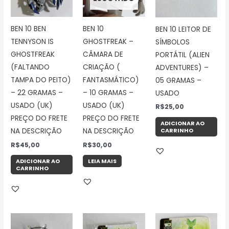
BEN 10 BEN
BEN 10
BEN 10 LEITOR DE
TENNYSON IS
GHOSTFREAK –
SÍMBOLOS
GHOSTFREAK
CÂMARA DE
PORTÁTIL (ALIEN
(FALTANDO
CRIAÇÃO (
ADVENTURES) –
TAMPA DO PEITO)
FANTASMÁTICO)
05 GRAMAS –
– 22 GRAMAS –
– 10 GRAMAS –
USADO
USADO (UK)
USADO (UK)
R$
25,00
PREÇO DO FRETE
PREÇO DO FRETE
ADICIONAR AO
NA DESCRIÇÃO
NA DESCRIÇÃO
CARRINHO
R$
45,00
R$
30,00
ADICIONAR AO
LEIA MAIS
CARRINHO