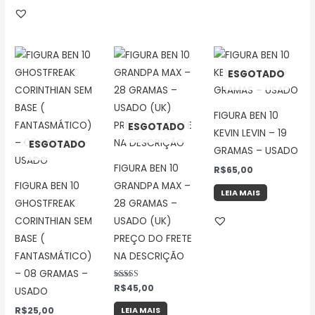
ESGOTADO
FIGURA BEN 10
ESGOTADO
KEVIN LEVIN – 19
ESGOTADO
GRAMAS – USADO
FIGURA BEN 10
R$
65,00
FIGURA BEN 10
GRANDPA MAX –
LEIA MAIS
GHOSTFREAK
28 GRAMAS –
CORINTHIAN SEM
USADO (UK)
BASE (
PREÇO DO FRETE
FANTASMÁTICO)
NA DESCRIÇÃO
– 08 GRAMAS –
Avaliação
R$
45,00
USADO
5.00
de 5
R$
25,00
LEIA MAIS