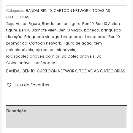
BANDAI
BEN 10
CARTOON NETWORK
TODAS AS
Categorias:
,
,
,
CATEGORIAS
Action Figure
Bandai action figure
Ben 10
Ben 10 Action
Tags:
,
,
,
figure
Ben 10 Ultimate Alien
Ben 10 Vilgax
boneco
brinquedo
,
,
,
,
de ação
Brinquedo vintage
brinquedos
brinquedos Ben 10
,
,
,
promoção
Cartoon network
Figura de ação
item
,
,
,
colecionáveis
loja so colecionaveis
,
,
lojasocolecionaveis.com.br
Só Colecionáveis
Só
,
,
Colecionáveis no Shopee
BANDAI
,
BEN 10
,
CARTOON NETWORK
,
TODAS AS CATEGORIAS
Lista de Favoritos
Descrição
Avaliações (0)