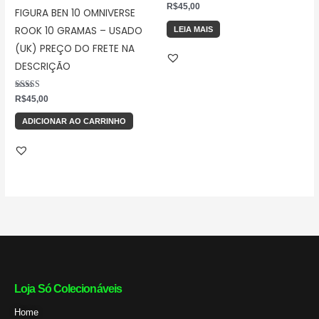
R$
45,00
FIGURA BEN 10 OMNIVERSE
ROOK 10 GRAMAS – USADO
LEIA MAIS
(UK) PREÇO DO FRETE NA
DESCRIÇÃO
Avaliação
R$
45,00
5.00
de 5
ADICIONAR AO CARRINHO
Loja Só Colecionáveis
Home