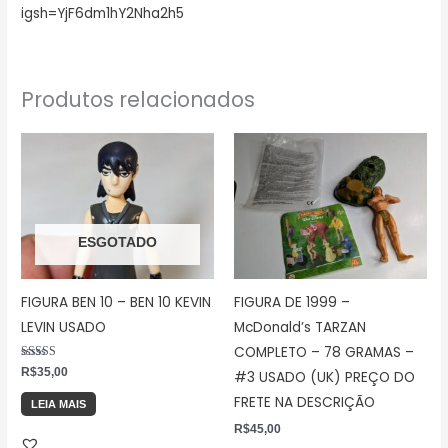
igsh=YjF6dm1hY2Nha2h5
Produtos relacionados
ESGOTADO
FIGURA BEN 10 – BEN 10 KEVIN
FIGURA DE 1999 –
LEVIN USADO
McDonald’s TARZAN
COMPLETO – 78 GRAMAS –
Avaliação
R$
35,00
#3 USADO (UK) PREÇO DO
5.00
de 5
FRETE NA DESCRIÇÃO
LEIA MAIS
R$
45,00