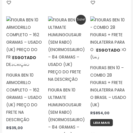
O
O
Sale!
preço
preço
original
atual
era:
é:
R$25,00.
R$15,00.
ESGOTADO
ESGOTADO
FIGURAS BEN 10 –
FIGURA BEN 10
COMBO 28
ARMODRILLO
FIGURAS + FRETE
COMPLETO – 162
FIGURA BEN 10
INGLATERRA PARA
GRAMAS – USADO
ULTIMATE
O BRASIL – USADO
(UK) PREÇO DO
HUMUNGOUSAUR
(UK)
FRETE NA
(SEM RABO)
R$
854,00
DESCRIÇÃO
(ENORMOSSAURO)
LEIA MAIS
– 84 GRAMAS –
R$
35,00