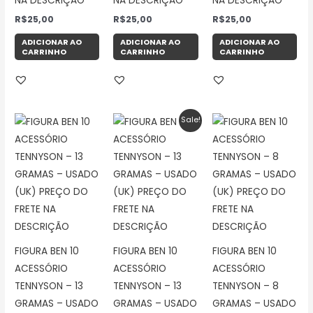
NA DESCRIÇÃO
NA DESCRIÇÃO
NA DESCRIÇÃO
R$
25,00
R$
25,00
R$
25,00
ADICIONAR AO
ADICIONAR AO
ADICIONAR AO
CARRINHO
CARRINHO
CARRINHO
O
O
Sale!
preço
preço
original
atual
era:
é:
R$35,00.
R$25,00.
FIGURA BEN 10
FIGURA BEN 10
FIGURA BEN 10
ACESSÓRIO
ACESSÓRIO
ACESSÓRIO
TENNYSON – 13
TENNYSON – 13
TENNYSON – 8
GRAMAS – USADO
GRAMAS – USADO
GRAMAS – USADO