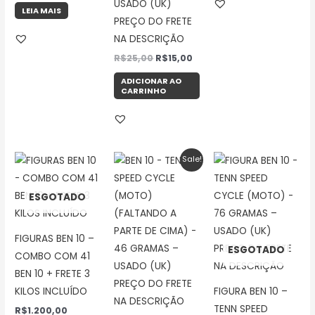
USADO (UK)
LEIA MAIS
PREÇO DO FRETE
NA DESCRIÇÃO
R$
25,00
R$
15,00
ADICIONAR AO
CARRINHO
O
O
Sale!
preço
preço
original
atual
era:
é:
ESGOTADO
R$25,00.
R$15,00.
FIGURAS BEN 10 –
ESGOTADO
COMBO COM 41
BEN 10 + FRETE 3
KILOS INCLUÍDO
FIGURA BEN 10 –
TENN SPEED
R$
1.200,00