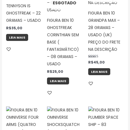
ESGOTADO
TENNYSON IS
GHOSTFREAK – 22
FIGURA BEN 10
GRAMAS – USADO
FIGURA BEN 10
GRANDPA MAX –
GHOSTFREAK
28 GRAMAS –
R$
35,00
CORINTHIAN SEM
USADO (UK)
LEIA MAIS
BASE (
PREÇO DO FRETE
FANTASMÁTICO)
NA DESCRIÇÃO
– 08 GRAMAS –
Avaliação
R$
45,00
USADO
5.00
de 5
R$
25,00
LEIA MAIS
LEIA MAIS