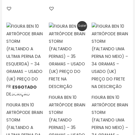
O
O
Sale!
preço
preço
original
atual
era:
é:
R$35,00.
R$15,00.
ESGOTADO
FIGURA BEN 10
FIGURA BEN 10
FIGURA BEN 10
ARTRÓPODE BRAIN
ARTRÓPODE BRAIN
ARTRÓPODE BRAIN
STORM
STORM
STORM
(FALTANDO
(FALTANDO UMA
(FALTANDO A
PERNAS) – 35
PERNA NO MEIO) –