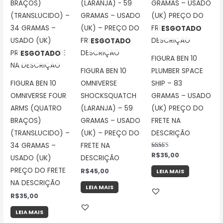
ESGOTADO
ESGOTADO
ESGOTADO
FIGURA BEN 10
FIGURA BEN 10
PLUMBER SPACE
FIGURA BEN 10
OMNIVERSE
SHIP – 83
OMNIVERSE FOUR
SHOCKSQUATCH
GRAMAS – USADO
ARMS (QUATRO
(LARANJA) – 59
(UK) PREÇO DO
BRAÇOS)
GRAMAS – USADO
FRETE NA
(TRANSLUCIDO) –
(UK) – PREÇO DO
DESCRIÇÃO
34 GRAMAS –
FRETE NA
Avaliação
R$
35,00
USADO (UK)
DESCRIÇÃO
5.00
de 5
PREÇO DO FRETE
R$
45,00
LEIA MAIS
NA DESCRIÇÃO
LEIA MAIS
R$
35,00
LEIA MAIS