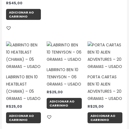
Avaliação
R$
45,00
5.00
de 5
ADICIONAR AO
CARRINHO
LABIRINTO BEN 10
LABIRINTO BEN 10
TENNYSON – 06
PORTA CARTAS
HEATBLAST
GRAMAS – USADO
BEN 10 ALIEN
(CHAMA) – 05
ADVENTURES – 20
R$
25,00
GRAMAS – USADO
GRAMAS – USADO
ADICIONAR AO
CARRINHO
R$
25,00
R$
25,00
ADICIONAR AO
ADICIONAR AO
CARRINHO
CARRINHO