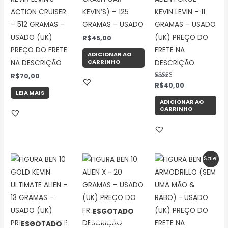
ACTION CRUISER
KEVIN’S) – 125
KEVIN LEVIN – 11
– 512 GRAMAS –
GRAMAS – USADO
GRAMAS – USADO
USADO (UK)
(UK) PREÇO DO
R$
45,00
PREÇO DO FRETE
FRETE NA
ADICIONAR AO
CARRINHO
NA DESCRIÇÃO
DESCRIÇÃO
R$
70,00
Avaliação
R$
40,00
5.00
LEIA MAIS
de 5
ADICIONAR AO
CARRINHO
O
O
Sale!
preço
preç
original
atual
era:
é:
R$25,00.
R$7,0
ESGOTADO
ESGOTADO