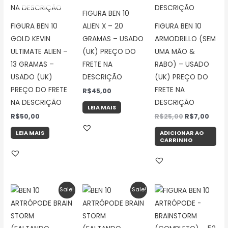
FIGURA BEN 10
FIGURA BEN 10
ALIEN X – 20
FIGURA BEN 10
GOLD KEVIN
GRAMAS – USADO
ARMODRILLO (SEM
ULTIMATE ALIEN –
(UK) PREÇO DO
UMA MÃO &
13 GRAMAS –
FRETE NA
RABO) – USADO
USADO (UK)
DESCRIÇÃO
(UK) PREÇO DO
PREÇO DO FRETE
FRETE NA
R$
45,00
NA DESCRIÇÃO
DESCRIÇÃO
LEIA MAIS
R$
50,00
R$
25,00
R$
7,00
LEIA MAIS
ADICIONAR AO
CARRINHO
O
O
O
O
Sale!
Sale!
preço
preço
preço
preço
original
atual
original
atual
era:
é:
era:
é:
R$25,00.
R$15,00.
R$25,00.
R$15,00.