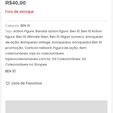
R$
40,00
Fora de estoque
BEN 10
Categoria:
Action Figure
Bandai action figure
Ben 10
Ben 10 Action
Tags:
,
,
,
figure
Ben 10 Ultimate Alien
Ben 10 Vilgax
boneco
brinquedo
,
,
,
,
de ação
Brinquedo vintage
brinquedos
brinquedos Ben 10
,
,
,
promoção
Cartoon network
Figura de ação
item
,
,
,
colecionáveis
loja so colecionaveis
,
,
lojasocolecionaveis.com.br
Só Colecionáveis
Só
,
,
Colecionáveis no Shopee
BEN 10
Lista de Favoritos
Descrição