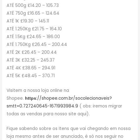
ATÉ 500g £14.20 – 105.73
ATÉ 750g £16.65 – 124.64
ATÉ 1K £19.30 – 145.11
ATÉ 1.250Kg £21.75 – 164.10
ATÉ 1.5Kg £24.65 – 186.00
ATÉ 1.750Kg £26.45 – 200.44
ATÉ 2K £26.45 – 200.44
ATÉ 3K £32.25 – 245.37
ATÉ 4K £38.65 – 294.91
ATÉ 5K £48.45 – 370.71
Visitem a nossa loja online na
Shopee.
://shopee.com.br/socolecionaveis?
https
smtt=0.727240645-1671993984.9
( obs: iremos migrar
todas as vendas para nosso site aqui).
Fique sabendo sobre os Itens que vai chegando em nossa
loja mesmo antes de ser anunciado, é só nos seguir no