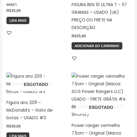
FIGURA BEN 10 ULTRA T – 57
Avaliação
R$
35,00
GRAMAS – USADO (UK)
5.00
de 5
PREÇO DO FRETE NA
LEIA MAIS
DESCRIÇÃO
R$
35,00
ADICIONAR AO CARRINHO
ESGOTADO
Figura ano 2011 –
ESGOTADO
McDonald’s – Gato de
botas – USADO #3
Power ranger vermelho
R$
30,00
7.5cm – Original (Marca:
LEIA MAIS