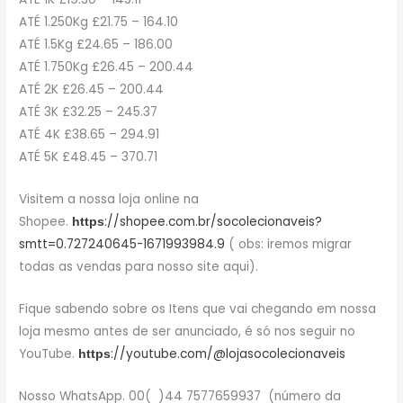
ATÉ 1.250Kg £21.75 – 164.10
ATÉ 1.5Kg £24.65 – 186.00
ATÉ 1.750Kg £26.45 – 200.44
ATÉ 2K £26.45 – 200.44
ATÉ 3K £32.25 – 245.37
ATÉ 4K £38.65 – 294.91
ATÉ 5K £48.45 – 370.71
Visitem a nossa loja online na
Shopee.
://shopee.com.br/socolecionaveis?
https
smtt=0.727240645-1671993984.9
( obs: iremos migrar
todas as vendas para nosso site aqui).
Fique sabendo sobre os Itens que vai chegando em nossa
loja mesmo antes de ser anunciado, é só nos seguir no
YouTube.
://youtube.com/@lojasocolecionaveis
https
Nosso WhatsApp. 00( )44 7577659937 (número da