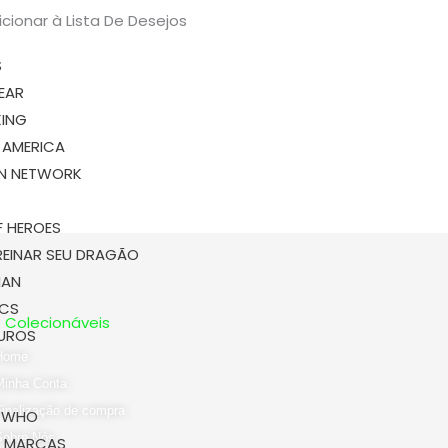
icionar à Lista De Desejos
S
BEAR
KING
 AMERICA
N NETWORK
I
F HEROES
EINAR SEU DRAGÃO
IAN
ICS
ó Colecionáveis
UROS
Home
Minha Conta
Finalização de compra
 WHO
Sobre Nós
S MARCAS