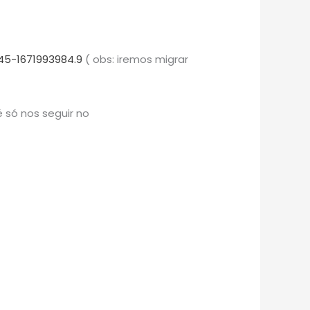
45-1671993984.9
( obs: iremos migrar
 só nos seguir no