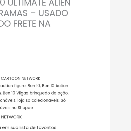
0 ULTIMATE ALIEN
GRAMAS – USADO
DO FRETE NA
,
CARTOON NETWORK
action figure
,
Ben 10
,
Ben 10 Action
n
,
Ben 10 Vilgax
,
brinquedo de ação
,
ionáveis
,
loja so colecionaveis
,
Só
náveis no Shopee
 NETWORK
 em sua lista de favoritos