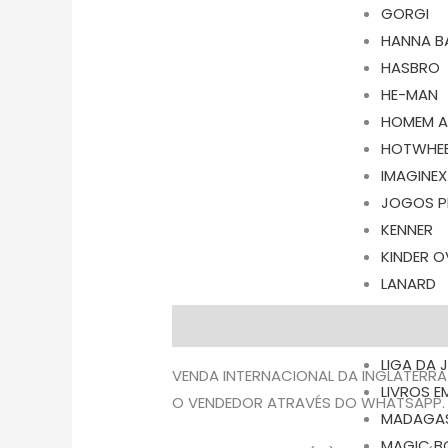
GORGI
HANNA B
HASBRO
HE-MAN
HOMEM 
HOTWHEE
IMAGINEX
JOGOS P
KENNER
KINDER 
LANARD
LEGO
Descrição
Avaliações (0)
LFL
LIGA DA 
VENDA INTERNACIONAL DA INGLATERRA
LIVROS E
O VENDEDOR ATRAVÉS DO WHATSAPP.
MADAGA
MAGIC B