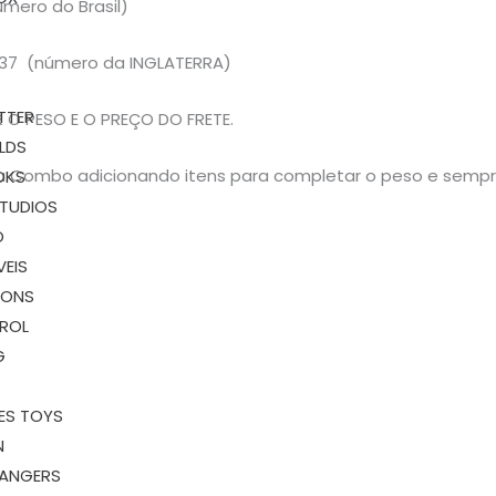
mero do Brasil)
37 (número da INGLATERRA)
TTER
O PESO E O PREÇO DO FRETE.
LDS
 seu Combo adicionando itens para completar o peso e semp
OKS
STUDIOS
O
VEIS
SONS
ROL
G
ES TOYS
N
ANGERS