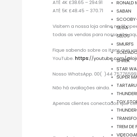
ATÉ 4K £38.65 – 294.91
RONALD 
ATÉ 5K £48.45 – 370.71
SABAN
SCOOBY
Visitem a nossa loja online na Shope
SEGA
todas as vendas para nosso site aqu
SELOS
SMURFS
Fique sabendo sobre os Itens que v
SOLDADO
YouTube.
https
://youtube.com/@loj
SHREK
STAR WA
Nosso WhatsApp. 00( )44 75776599
SUPER M
TARTARU
Não há avaliações ainda.
THUNDER
TOY STO
Apenas clientes conectados que co
THUNDE
TRANSFO
TREM DE 
VIDEOGA