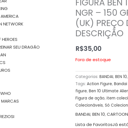
FIGURA BEN 1
BEAR
KING
NGR – 150 
 AMERICA
(UK) PREÇO 
N NETWORK
DESCRIÇÃO
I
F HEROES
R$
35,00
EINAR SEU DRAGÃO
IAN
Fora de estoque
ICS
UROS
Categorias:
BANDAI
,
BEN 10
Tags:
Action Figure
,
Bandai 
figure
,
Ben 10 Ultimate Alie
 WHO
Figura de ação
,
item colec
S MARCAS
Colecionáveis
,
Só Colecio
BANDAI
,
BEN 10
,
CARTOON
REZIOSI
Lista de Favoritos
Já está