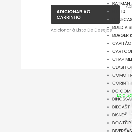
5.00
BATMAN
de 5
Ad
BEN 10
ADICIONAR AO
CARRINHO
BONECA
BUILD A 
Adicionar à Lista De Desejos
BURGER 
CAPITÃO
CARTOO
CHAP ME
CLASH O
COMO TR
CORINTH
DC COM
Loja S
DINOSSA
DIECAST
DISNEY
DOCTOR
DIVERSA