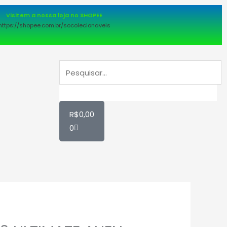
Visitem a nossa loja no SHOPEE
https://shopee.com.br/socolecionaveis
PESQUISAR
Pesquisar
Carrinho
R$
0,00
0