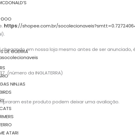
MCDONALD’S
-DOO
e.
https
://shopee.com.br/socolecionaveis?smtt=0.7272406
i).
ai chegando em nossa loja mesmo antes de ser anunciado, é
S DE GUERRA
asocolecionaveis
RS
37 (número da INGLATERRA)
ARIO
GAS NINJAS
BIRDS
RY
mpraram este produto podem deixar uma avaliação.
RCATS
RMERS
FERRO
ME ATARI