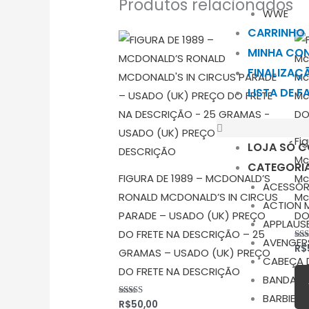
Produtos relacionados
WWE
CARRINHO
MINHA CO
FINALIZAÇ
LISTA DE 
Fi
LOJA SÓ C
Mc
CATEGORI
FIGURA DE 1989 – MCDONALD’S
Mc
ACESSÓR
RONALD MCDONALD’S IN CIRCUS
Mc
ACTION 
PARADE – USADO (UK) PREÇO
DO
APPLAUS
DO FRETE NA DESCRIÇÃO – 25
AVENGER
R$
Ava
GRAMAS – USADO (UK) PREÇO
5.0
CABEÇA 
de 
DO FRETE NA DESCRIÇÃO
BANDAI
BARBIE
R$
50,00
Avaliação