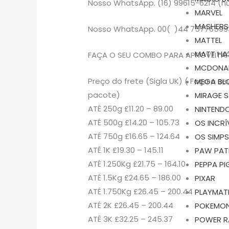
Nosso WhatsApp. (16) 99615-6214 (nú
MARVEL
MASHERS
Nosso WhatsApp. 00( )44 75776599
MATTEL
MATT HA
FAÇA O SEU COMBO PARA APROVEITAR 
MCDONA
Preço do frete (Sigla UK) ( Faça o
MEGA BL
pacote)
MIRAGE 
ATÉ 250g £11.20 – 89.00
NINTEND
ATÉ 500g £14.20 – 105.73
OS INCRÍ
ATÉ 750g £16.65 – 124.64
OS SIMP
ATÉ 1K £19.30 – 145.11
PAW PAT
ATÉ 1.250Kg £21.75 – 164.10
PEPPA PI
ATÉ 1.5Kg £24.65 – 186.00
PIXAR
ATÉ 1.750Kg £26.45 – 200.44
PLAYMAT
ATÉ 2K £26.45 – 200.44
POKEMO
ATÉ 3K £32.25 – 245.37
POWER R