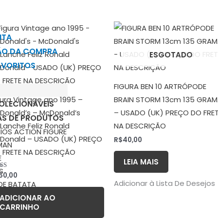
NTA
ÃO DA COMPRA
ESGOTADO
FAVORITOS
FIGURA BEN 10 ARTRÓPODE
gura Vintage ano 1995 –
BRAIN STORM 13cm 135 GRA
OLECIONÁVEIS
Donald’s – McDonald’s
– USADO (UK) PREÇO DO FRE
AS DE PRODUTOS
Lanche Feliz Ronald
NA DESCRIÇÃO
IOS ACTION FIGURE
Donald – USADO (UK) PREÇO
R$
40,00
MAN
 FRETE NA DESCRIÇÃO
E
LEIA MAIS
S
50,00
liação
0
Adicionar à Lista De Desejos
DE BATATA
5
ADICIONAR AO
CARRINHO