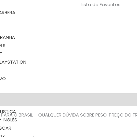
Lista de Favoritos
ARBERA
ARANHA
LS
T
LAYSTATION
OVO
JUSTIÇA
 PARA O BRASIL – QUALQUER DÚVIDA SOBRE PESO, PREÇO DO 
M INGLÊS
SCAR
OX