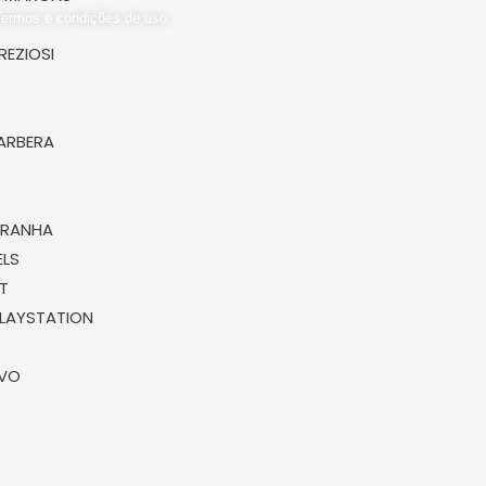
Termos e condições de uso
REZIOSI
ARBERA
ARANHA
LS
T
LAYSTATION
OVO