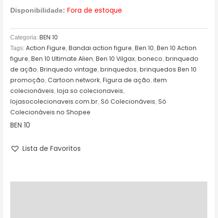
Fora de estoque
Disponibilidade:
BEN 10
Categoria:
Action Figure
Bandai action figure
Ben 10
Ben 10 Action
Tags:
,
,
,
figure
Ben 10 Ultimate Alien
Ben 10 Vilgax
boneco
brinquedo
,
,
,
,
de ação
Brinquedo vintage
brinquedos
brinquedos Ben 10
,
,
,
promoção
Cartoon network
Figura de ação
item
,
,
,
colecionáveis
loja so colecionaveis
,
,
lojasocolecionaveis.com.br
Só Colecionáveis
Só
,
,
Colecionáveis no Shopee
BEN 10
Lista de Favoritos
Descrição
Avaliações (0)