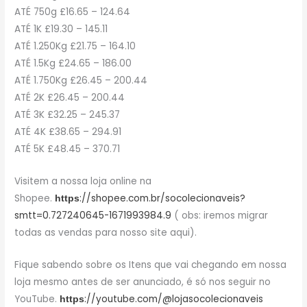
ATÉ 750g £16.65 – 124.64
ATÉ 1K £19.30 – 145.11
ATÉ 1.250Kg £21.75 – 164.10
ATÉ 1.5Kg £24.65 – 186.00
ATÉ 1.750Kg £26.45 – 200.44
ATÉ 2K £26.45 – 200.44
ATÉ 3K £32.25 – 245.37
ATÉ 4K £38.65 – 294.91
ATÉ 5K £48.45 – 370.71
Visitem a nossa loja online na
Shopee.
://shopee.com.br/socolecionaveis?
https
smtt=0.727240645-1671993984.9
( obs: iremos migrar
todas as vendas para nosso site aqui).
Fique sabendo sobre os Itens que vai chegando em nossa
loja mesmo antes de ser anunciado, é só nos seguir no
YouTube.
://youtube.com/@lojasocolecionaveis
https