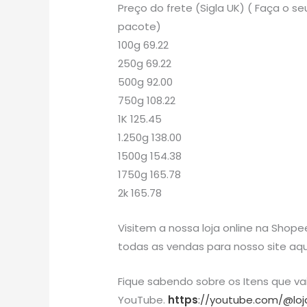
Preço do frete (Sigla UK) ( Faça o
pacote)
100g 69.22
250g 69.22
500g 92.00
750g 108.22
1K 125.45
1.250g 138.00
1500g 154.38
1750g 165.78
2k 165.78
Visitem a nossa loja online na Shope
todas as vendas para nosso site aqu
Fique sabendo sobre os Itens que v
YouTube.
https
://youtube.com/@loj