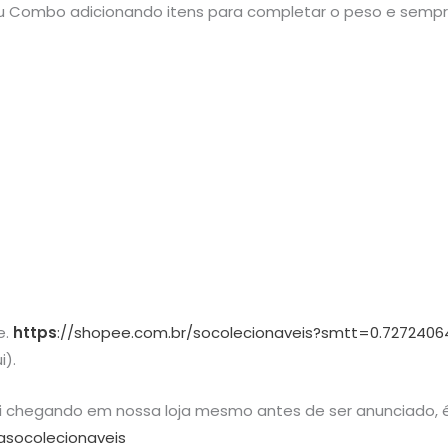
 seu Combo adicionando itens para completar o peso e semp
e.
https
://shopee.com.br/socolecionaveis?smtt=0.7272406
i).
ai chegando em nossa loja mesmo antes de ser anunciado, é
asocolecionaveis