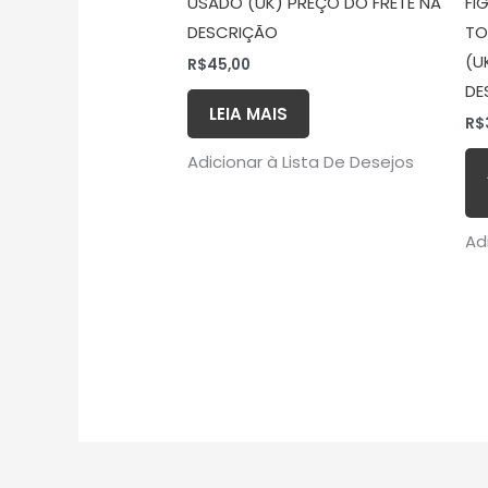
USADO (UK) PREÇO DO FRETE NA
FI
DESCRIÇÃO
TO
(U
R$
45,00
DE
LEIA MAIS
R$
Adicionar à Lista De Desejos
Ad