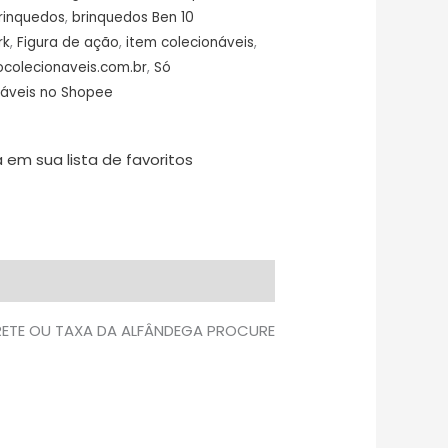
rinquedos
,
brinquedos Ben 10
rk
,
Figura de ação
,
item colecionáveis
,
ocolecionaveis.com.br
,
Só
náveis no Shopee
 em sua lista de favoritos
FRETE OU TAXA DA ALFÂNDEGA PROCURE