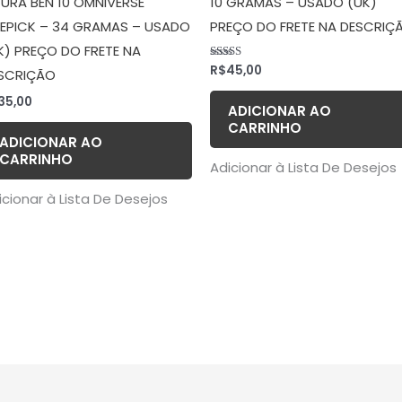
GURA BEN 10 OMNIVERSE
10 GRAMAS – USADO (UK)
EPICK – 34 GRAMAS – USADO
PREÇO DO FRETE NA DESCRIÇ
K) PREÇO DO FRETE NA
R$
45,00
Avaliação
SCRIÇÃO
5.00
de 5
35,00
ADICIONAR AO
CARRINHO
ADICIONAR AO
CARRINHO
Adicionar à Lista De Desejos
icionar à Lista De Desejos