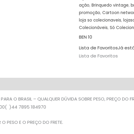
ação
,
Brinquedo vintage
,
b
promoção
,
Cartoon netwo
loja so colecionaveis
,
lojas
Colecionáveis
,
Só Colecio
BEN 10
Lista de Favoritos
Já está
Lista de Favoritos
 PARA O BRASIL – QUALQUER DÚVIDA SOBRE PESO, PREÇO DO 
0( )44 7895 184970
O PESO E O PREÇO DO FRETE.