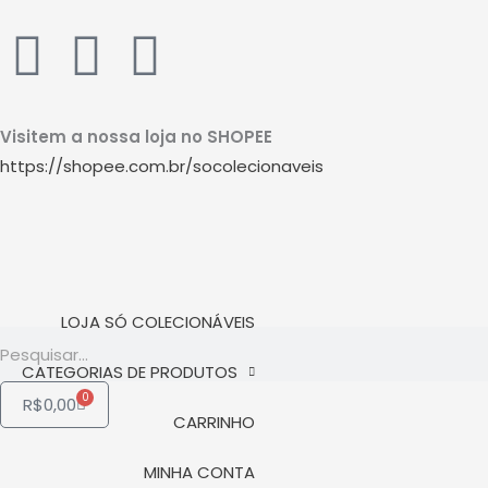
Ir
W
I
Y
para
o
h
n
o
conteúdo
Visitem a nossa loja no SHOPEE
a
s
u
https://shopee.com.br/socolecionaveis
t
t
t
s
a
u
a
g
b
LOJA SÓ COLECIONÁVEIS
Pesquisar
p
r
e
CATEGORIAS DE PRODUTOS
0
Carrinho
R$
0,00
p
a
CARRINHO
MINHA CONTA