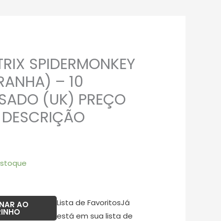
TRIX SPIDERMONKEY
ANHA) – 10
SADO (UK) PREÇO
A DESCRIÇÃO
estoque
Lista de Favoritos
Já
ONAR AO
RINHO
está em sua lista de