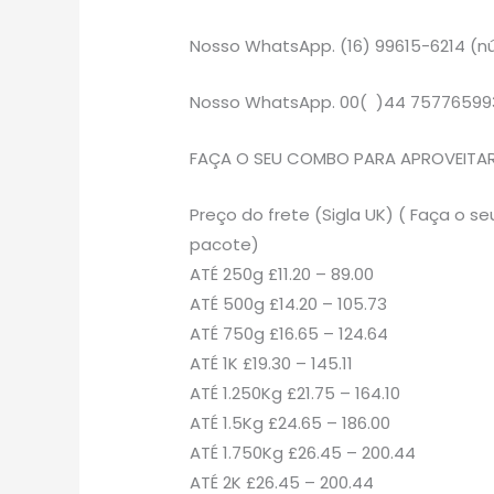
Nosso WhatsApp. (16) 99615-6214 (nú
Nosso WhatsApp. 00( )44 75776599
FAÇA O SEU COMBO PARA APROVEITAR 
Preço do frete (Sigla UK) ( Faça o
pacote)
ATÉ 250g £11.20 – 89.00
ATÉ 500g £14.20 – 105.73
ATÉ 750g £16.65 – 124.64
ATÉ 1K £19.30 – 145.11
ATÉ 1.250Kg £21.75 – 164.10
ATÉ 1.5Kg £24.65 – 186.00
ATÉ 1.750Kg £26.45 – 200.44
ATÉ 2K £26.45 – 200.44