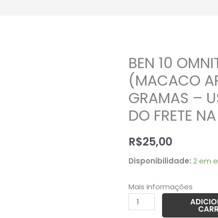
BEN 10 OMNI
BEN
10
(MACACO AR
OMNITRIX
GRAMAS – U
SPIDERMONKEY
DO FRETE N
(MACACO
ARANHA)
R$
25,00
-
10
Disponibilidade:
2 em 
GRAMAS
–
Mais informações
USADO
ADICI
(UK)
CAR