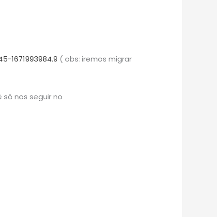
45-1671993984.9
( obs: iremos migrar
 só nos seguir no