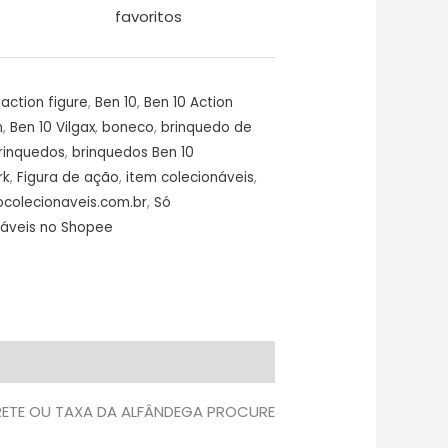
favoritos
action figure
,
Ben 10
,
Ben 10 Action
n
,
Ben 10 Vilgax
,
boneco
,
brinquedo de
rinquedos
,
brinquedos Ben 10
rk
,
Figura de ação
,
item colecionáveis
,
ocolecionaveis.com.br
,
Só
náveis no Shopee
FRETE OU TAXA DA ALFÂNDEGA PROCURE