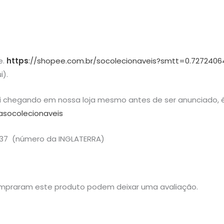
e.
https
://shopee.com.br/socolecionaveis?smtt=0.7272406
i).
ai chegando em nossa loja mesmo antes de ser anunciado, é
asocolecionaveis
37 (número da INGLATERRA)
mpraram este produto podem deixar uma avaliação.