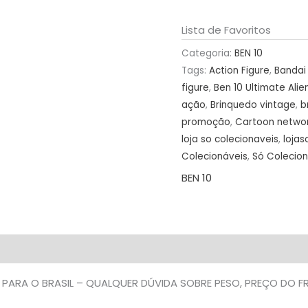
PREÇO
DO
Lista de Favoritos
FRETE
Categoria:
BEN 10
NA
Tags:
Action Figure
,
Bandai 
DESCRIÇÃO
figure
,
Ben 10 Ultimate Alie
quantidade
ação
,
Brinquedo vintage
,
b
promoção
,
Cartoon netwo
loja so colecionaveis
,
lojas
Colecionáveis
,
Só Colecio
BEN 10
 PARA O BRASIL – QUALQUER DÚVIDA SOBRE PESO, PREÇO DO 