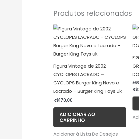
Produtos relacionados
FI
Figura Vintage de 2002
GR
CYCLOPES LACRADO –
DO
CYCLOPS Burger King Novo e
R$
Ava
Lacrado – Burger King Toys uk
5.0
de 
R$
170,00
ADICIONAR AO
Ad
CARRINHO
Adicionar à Lista De Desejos