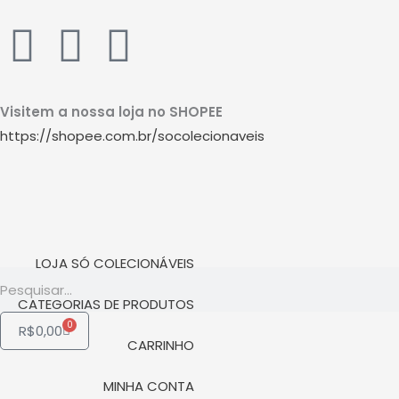
Ir
W
I
Y
para
o
h
n
o
conteúdo
Visitem a nossa loja no SHOPEE
a
s
u
https://shopee.com.br/socolecionaveis
t
t
t
s
a
u
a
g
b
LOJA SÓ COLECIONÁVEIS
Pesquisar
p
r
e
CATEGORIAS DE PRODUTOS
0
Carrinho
R$
0,00
p
a
CARRINHO
MINHA CONTA