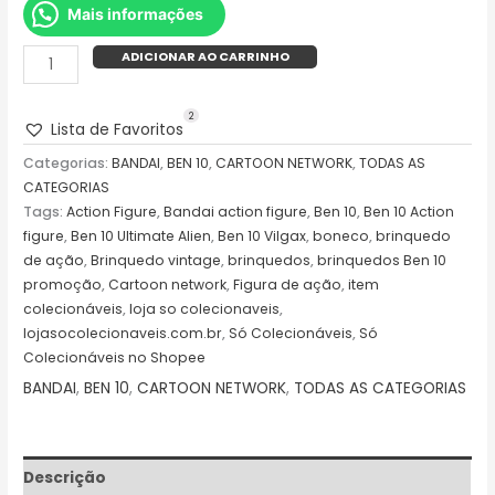
Mais informações
ADICIONAR AO CARRINHO
2
Lista de Favoritos
Categorias:
BANDAI
,
BEN 10
,
CARTOON NETWORK
,
TODAS AS
CATEGORIAS
Tags:
Action Figure
,
Bandai action figure
,
Ben 10
,
Ben 10 Action
figure
,
Ben 10 Ultimate Alien
,
Ben 10 Vilgax
,
boneco
,
brinquedo
de ação
,
Brinquedo vintage
,
brinquedos
,
brinquedos Ben 10
promoção
,
Cartoon network
,
Figura de ação
,
item
colecionáveis
,
loja so colecionaveis
,
lojasocolecionaveis.com.br
,
Só Colecionáveis
,
Só
Colecionáveis no Shopee
BANDAI
,
BEN 10
,
CARTOON NETWORK
,
TODAS AS CATEGORIAS
Descrição