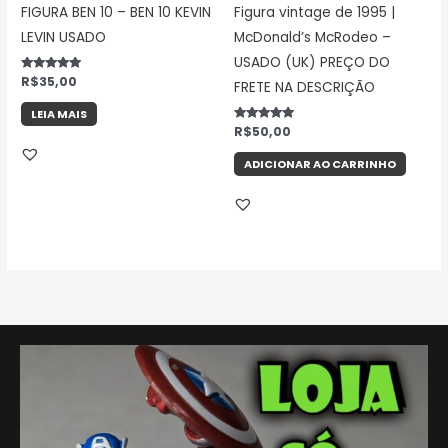
FIGURA BEN 10 – BEN 10 KEVIN
Figura vintage de 1995 |
LEVIN USADO
McDonald’s McRodeo –
USADO (UK) PREÇO DO
Avaliação
R$
35,00
FRETE NA DESCRIÇÃO
5.00
de 5
LEIA MAIS
Avaliação
R$
50,00
5.00
de 5
ADICIONAR AO CARRINHO