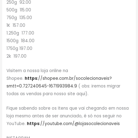
250g 92.00
500g 115.00
750g 135.00
1K 157.00
1.250g 177.00
1500g 184.00
1750g 197.00
2k 197.00
Visitem a nossa loja online na
Shopee.
https
://shopee.com.br/socolecionaveis?
smtt=0.727240645-1671993984.9
( obs: iremos migrar
todas as vendas para nosso site aqui).
Fique sabendo sobre os Itens que vai chegando em nossa
loja mesmo antes de ser anunciado, é só nos seguir no
YouTube.
https
://youtube.com/@lojasocolecionaveis