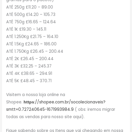
ATÉ 250g £11.20 – 89.00
ATÉ 500g £14.20 – 105.73
ATÉ 750g £16.65 – 124.64
ATÉ 1K £19.30 – 145.11
ATÉ 1.250Kg £21.75 – 164.10
ATÉ 1.5Kg £24.65 – 186.00
ATÉ 1.750Kg £26.45 – 200.44
ATÉ 2K £26.45 – 200.44
ATÉ 3K £32.25 – 245.37
ATÉ 4K £38.65 – 294.91
ATÉ 5K £48.45 – 370.71
Visitem a nossa loja online na
Shopee.
://shopee.com.br/socolecionaveis?
https
smtt=0.727240645-1671993984.9
( obs: iremos migrar
todas as vendas para nosso site aqui).
Fique sabendo sobre os Itens que vai chegando em nossa