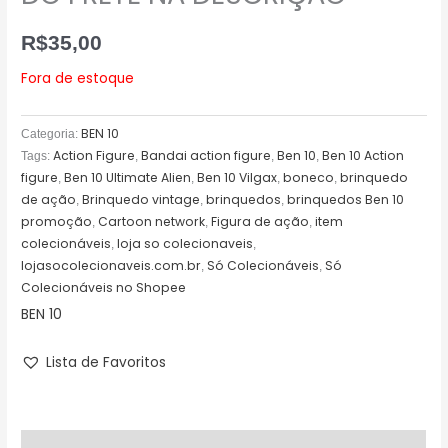
R$
35,00
Fora de estoque
BEN 10
Categoria:
Action Figure
Bandai action figure
Ben 10
Ben 10 Action
Tags:
,
,
,
figure
Ben 10 Ultimate Alien
Ben 10 Vilgax
boneco
brinquedo
,
,
,
,
de ação
Brinquedo vintage
brinquedos
brinquedos Ben 10
,
,
,
promoção
Cartoon network
Figura de ação
item
,
,
,
colecionáveis
loja so colecionaveis
,
,
lojasocolecionaveis.com.br
Só Colecionáveis
Só
,
,
Colecionáveis no Shopee
BEN 10
Lista de Favoritos