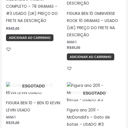
COMPLETO – 78 GRAMAS –
#3 USADO (UK) PREÇO DO
FIGURA BEN 10 OMNIVERSE
FRETE NA DESCRIÇÃO
ROOK 10 GRAMAS – USADO
(UK) PREÇO DO FRETE NA
R$
45,00
DESCRIÇÃO
ADICIONAR AO CARRINHO
Avaliação
R$
45,00
5.00
de 5
ADICIONAR AO CARRINHO
ESGOTADO
ESGOTADO
FIGURA BEN 10 – BEN 10 KEVIN
LEVIN USADO
Figura ano 2011 –
McDonald’s – Gato de
Avaliação
R$
35,00
botas – USADO #3
5.00