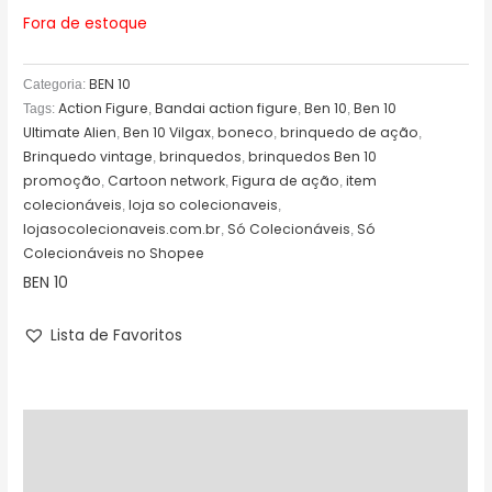
Fora de estoque
BEN 10
Categoria:
Action Figure
Bandai action figure
Ben 10
Ben 10
Tags:
,
,
,
Ultimate Alien
Ben 10 Vilgax
boneco
brinquedo de ação
,
,
,
,
Brinquedo vintage
brinquedos
brinquedos Ben 10
,
,
promoção
Cartoon network
Figura de ação
item
,
,
,
colecionáveis
loja so colecionaveis
,
,
lojasocolecionaveis.com.br
Só Colecionáveis
Só
,
,
Colecionáveis no Shopee
BEN 10
Lista de Favoritos
Descrição
Avaliações (0)