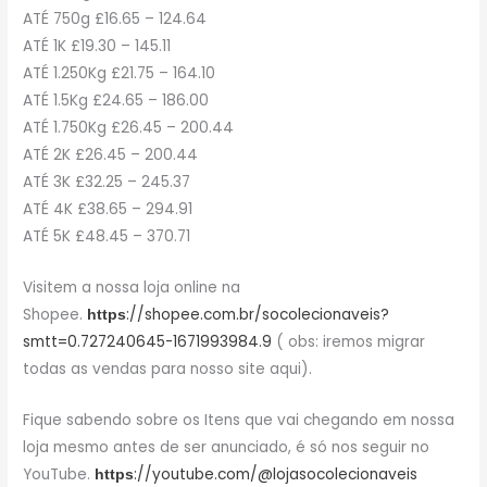
ATÉ 750g £16.65 – 124.64
ATÉ 1K £19.30 – 145.11
ATÉ 1.250Kg £21.75 – 164.10
ATÉ 1.5Kg £24.65 – 186.00
ATÉ 1.750Kg £26.45 – 200.44
ATÉ 2K £26.45 – 200.44
ATÉ 3K £32.25 – 245.37
ATÉ 4K £38.65 – 294.91
ATÉ 5K £48.45 – 370.71
Visitem a nossa loja online na
Shopee.
://shopee.com.br/socolecionaveis?
https
smtt=0.727240645-1671993984.9
( obs: iremos migrar
todas as vendas para nosso site aqui).
Fique sabendo sobre os Itens que vai chegando em nossa
loja mesmo antes de ser anunciado, é só nos seguir no
YouTube.
://youtube.com/@lojasocolecionaveis
https