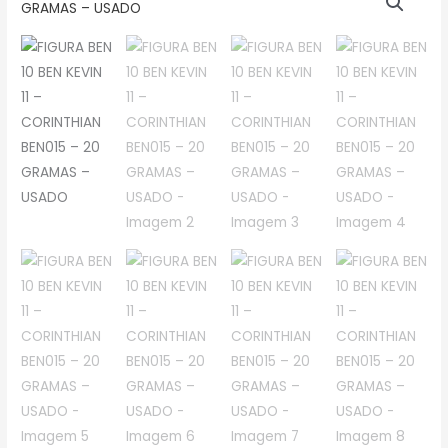
BEN
10
BEN
KEVIN
11
–
CORINTHIAN
BEN015
–
20
GRAMAS
–
USADO
quantidade