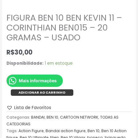
FIGURA BEN 10 BEN KEVIN 11 –
CORINTHIAN BEN015 – 20
GRAMAS – USADO
R$
30,00
Disponibilidade:
1 em estoque
Mais informações
ADICIONAR AO CARRINHO
Lista de Favoritos
Categorias:
BANDAI
,
BEN 10
,
CARTOON NETWORK
,
TODAS AS
CATEGORIAS
Tags:
Action Figure
,
Bandai action figure
,
Ben 10
,
Ben 10 Action
figure
,
Ben 10 Ultimate Alien
,
Ben 10 Vilgax
,
boneco
,
brinquedo