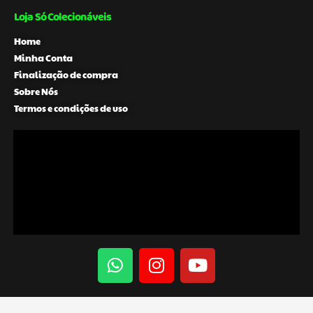
Loja Só Colecionáveis
Home
Minha Conta
Finalização de compra
Sobre Nós
Termos e condições de uso
W
I
Y
h
n
o
a
s
u
t
t
t