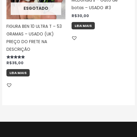
McDonald’s – Gato de
botas – USADO #3
ESGOTADO
R$
30,00
LEIA MAIS
FIGURA BEN 10 ULTRA T – 53
GRAMAS – USADO (UK)
PREÇO DO FRETE NA
DESCRIÇÃO
Avaliação
R$
35,00
5.00
de 5
LEIA MAIS