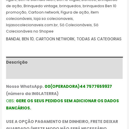
de ação
,
Brinquedo vintage
,
brinquedos
,
brinquedos Ben 10
promoção
,
Cartoon network
,
Figura de ação
,
item
colecionáveis
,
loja so colecionaveis
,
lojasocolecionaveis.com.br
,
Só Colecionáveis
,
Só
Colecionáveis no Shopee
BANDAI
,
BEN 10
,
CARTOON NETWORK
,
TODAS AS CATEGORIAS
Descrição
Avaliações (0)
Nosso WhatsApp.
00(OPERADORA)44 7577659937
(número da INGLATERRA)
OBS:
GERE OS SEUS PEDIDOS SEM ADICIONAR OS DADOS
BANCÁRIOS.
USE A OPÇÃO PAGAMENTO EM DINHEIRO, FRETE DEIXAR
GUARDADO (NESTE MODO NÃO SERÁ NECESSÁRIO