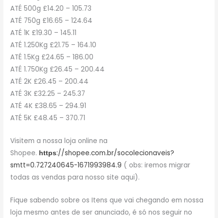
ATÉ 500g £14.20 – 105.73
ATÉ 750g £16.65 – 124.64
ATÉ 1K £19.30 – 145.11
ATÉ 1.250Kg £21.75 – 164.10
ATÉ 1.5Kg £24.65 – 186.00
ATÉ 1.750Kg £26.45 – 200.44
ATÉ 2K £26.45 – 200.44
ATÉ 3K £32.25 – 245.37
ATÉ 4K £38.65 – 294.91
ATÉ 5K £48.45 – 370.71
Visitem a nossa loja online na
Shopee.
://shopee.com.br/socolecionaveis?
https
smtt=0.727240645-1671993984.9
( obs: iremos migrar
todas as vendas para nosso site aqui).
Fique sabendo sobre os Itens que vai chegando em nossa
loja mesmo antes de ser anunciado, é só nos seguir no