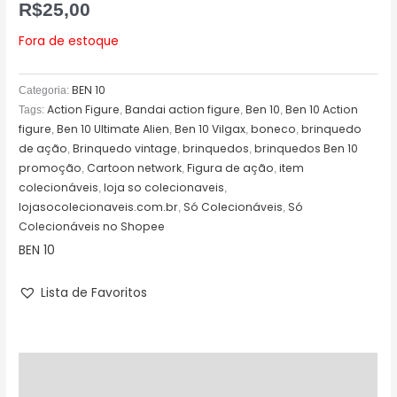
R$
25,00
Fora de estoque
BEN 10
Categoria:
Action Figure
Bandai action figure
Ben 10
Ben 10 Action
Tags:
,
,
,
figure
Ben 10 Ultimate Alien
Ben 10 Vilgax
boneco
brinquedo
,
,
,
,
de ação
Brinquedo vintage
brinquedos
brinquedos Ben 10
,
,
,
promoção
Cartoon network
Figura de ação
item
,
,
,
colecionáveis
loja so colecionaveis
,
,
lojasocolecionaveis.com.br
Só Colecionáveis
Só
,
,
Colecionáveis no Shopee
BEN 10
Lista de Favoritos
Descrição