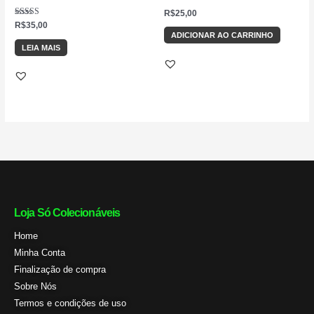
R$
25,00
Avaliação
R$
35,00
5.00
ADICIONAR AO CARRINHO
de 5
LEIA MAIS
Loja Só Colecionáveis
Home
Minha Conta
Finalização de compra
Sobre Nós
Termos e condições de uso