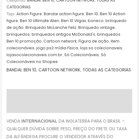
BANDAI
BEN 10
CARTOON NETWORK
TODAS AS
Categorias:
,
,
,
CATEGORIAS
Action Figure
Bandai action figure
Ben 10
Ben 10 Action
Tags:
,
,
,
figure
Ben 10 Ultimate Alien
Ben 10 Vilgax
boneco
brinquedo
,
,
,
,
de ação
Brinquedo McLanche Feliz
Brinquedo vintage
,
,
,
brinquedos
brinquedos antigos McDonald's
brinquedos
,
,
Ben 10 promoção
Cartoon network
Figura de ação
item
,
,
,
colecionáveis
jogo ps2 mídia física
loja so colecionaveis
,
,
,
lojasocolecionaveis.com.br
Só Colecionáveis
Só
,
,
Colecionáveis no Shopee
BANDAI
,
BEN 10
,
CARTOON NETWORK
,
TODAS AS CATEGORIAS
Descrição
Avaliações (0)
VENDA
DA INGLATERRA PARA O BRASIL –
INTERNACIONAL
QUALQUER DÚVIDA SOBRE PESO, PREÇO DO FRETE OU TAXA
DA ALFÂNDEGA PROCURE O VENDEDOR ATRAVÉS DO