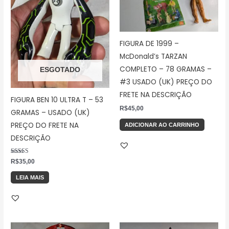
FIGURA DE 1999 –
McDonald’s TARZAN
COMPLETO – 78 GRAMAS –
ESGOTADO
#3 USADO (UK) PREÇO DO
FRETE NA DESCRIÇÃO
FIGURA BEN 10 ULTRA T – 53
R$
45,00
GRAMAS – USADO (UK)
PREÇO DO FRETE NA
ADICIONAR AO CARRINHO
DESCRIÇÃO
Avaliação
R$
35,00
5.00
de 5
LEIA MAIS