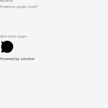
estante.
p
a
Podemos ajudar você?
m
Abrir bate-papo
Powered by
Joinchat