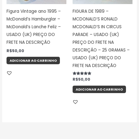
Figura Vintage ano 1995 –
FIGURA DE 1989 –
McDonald’s Hamburglar –
MCDONALD’S RONALD
McDonald’s Lanche Feliz –
MCDONALD’S IN CIRCUS
USADO (UK) PREÇO DO
PARADE – USADO (UK)
FRETE NA DESCRIÇÃO
PREÇO DO FRETE NA
DESCRIÇÃO – 25 GRAMAS –
R$
50,00
USADO (UK) PREÇO DO
ADICIONAR AO CARRINHO
FRETE NA DESCRIÇÃO
Avaliação
R$
50,00
5.00
de 5
ADICIONAR AO CARRINHO