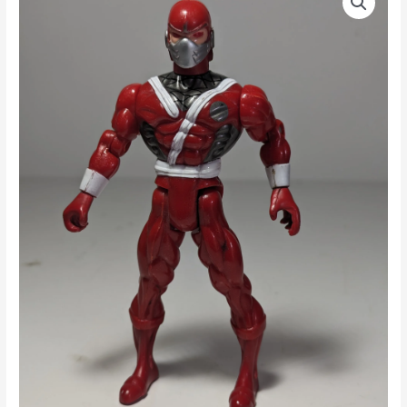
NINJA
VERMELHO
(XTREME
NINJA
RED)
SUNCO
2003
–
34
GRAMAS
–
#1
USADO
(UK)
PREÇO
DO
FRETE
NA