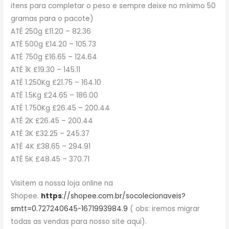
itens para completar o peso e sempre deixe no mínimo 50
gramas para o pacote)
ATÉ 250g £11.20 – 82.36
ATÉ 500g £14.20 – 105.73
ATÉ 750g £16.65 – 124.64
ATÉ 1K £19.30 – 145.11
ATÉ 1.250Kg £21.75 – 164.10
ATÉ 1.5Kg £24.65 – 186.00
ATÉ 1.750Kg £26.45 – 200.44
ATÉ 2K £26.45 – 200.44
ATÉ 3K £32.25 – 245.37
ATÉ 4K £38.65 – 294.91
ATÉ 5K £48.45 – 370.71
Visitem a nossa loja online na
Shopee.
https
://shopee.com.br/socolecionaveis?
smtt=0.727240645-1671993984.9
( obs: iremos migrar
todas as vendas para nosso site aqui).