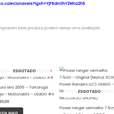
so.colecionaveis?igsh=YjF6dm1hY2Nha2h5
mpraram este produto podem deixar uma avaliação.
ESGOTADO
gura ano 2005 – Tartaruga
ESGOTADO
nja – McDonald’s – USADO #4
30,00
Power ranger vermelho 7.5
LEIA MAIS