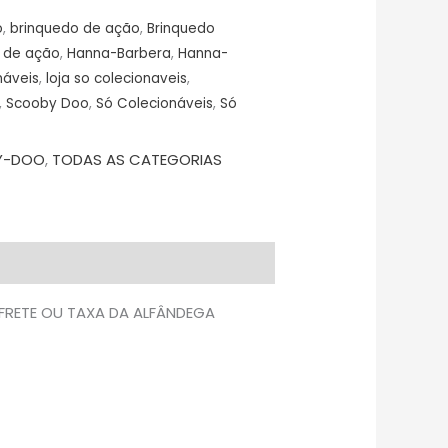
o
,
brinquedo de ação
,
Brinquedo
a de ação
,
Hanna-Barbera
,
Hanna-
náveis
,
loja so colecionaveis
,
,
Scooby Doo
,
Só Colecionáveis
,
Só
Y-DOO
,
TODAS AS CATEGORIAS
 FRETE OU TAXA DA ALFÂNDEGA