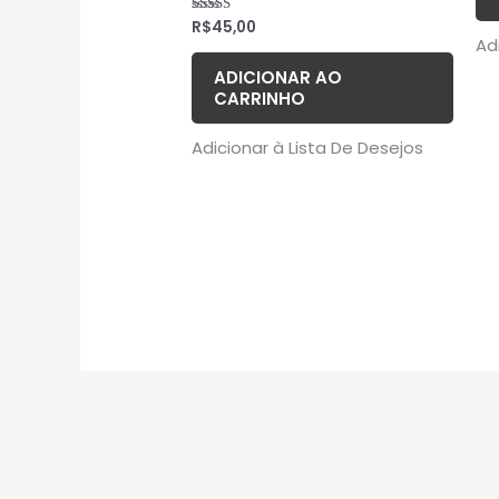
R$
45,00
Avaliação
5.00
Ad
de 5
ADICIONAR AO
CARRINHO
Adicionar à Lista De Desejos