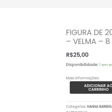
FIGURA DE 
FIGURA
DE
– VELMA – 
2015
SCOOBY-
R$
25,00
DOO
Disponibilidade:
1 em e
-
VELMA
Mais informações
–
8
ADICIONAR A
CARRINHO
GRAMAS
–
USADO
Categorias:
HANNA BARBER