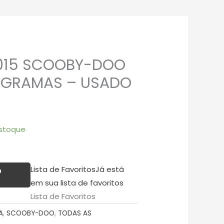
2015 SCOOBY-DOO
8 GRAMAS – USADO
stoque
Lista de Favoritos
Já está
O
em sua lista de favoritos
Lista de Favoritos
A
,
SCOOBY-DOO
,
TODAS AS