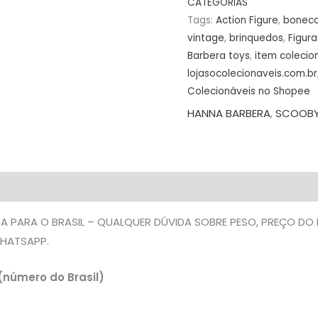
quantidade
CATEGORIAS
Tags:
Action Figure
,
bonec
vintage
,
brinquedos
,
Figur
Barbera toys
,
item colecio
lojasocolecionaveis.com.br
Colecionáveis no Shopee
HANNA BARBERA
,
SCOOB
A PARA O BRASIL – QUALQUER DÚVIDA SOBRE PESO, PREÇO DO
HATSAPP.
(número do Brasil)