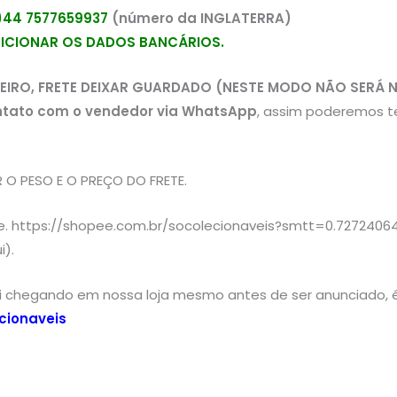
44 7577659937
(número da INGLATERRA)
DICIONAR OS DADOS BANCÁRIOS.
EIRO, FRETE DEIXAR GUARDADO (NESTE MODO NÃO SERÁ 
ntato com o vendedor via WhatsApp
, assim poderemos t
O PESO E O PREÇO DO FRETE.
ee. https://shopee.com.br/socolecionaveis?smtt=0.72724064
i).
ai chegando em nossa loja mesmo antes de ser anunciado, é
cionaveis