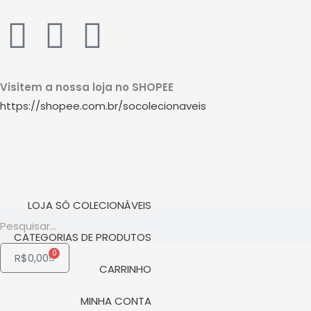
Ir
W
I
Y
para
o
h
n
o
conteúdo
Visitem a nossa loja no SHOPEE
a
s
u
https://shopee.com.br/socolecionaveis
t
t
t
s
a
u
a
g
b
LOJA SÓ COLECIONÁVEIS
Pesquisar
p
r
e
CATEGORIAS DE PRODUTOS
0
Carrinho
R$
0,00
p
a
CARRINHO
MINHA CONTA