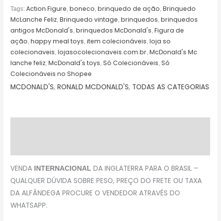
Action Figure
boneco
brinquedo de ação
Brinquedo
Tags:
,
,
,
McLanche Feliz
Brinquedo vintage
brinquedos
brinquedos
,
,
,
antigos McDonald's
brinquedos McDonald's
Figura de
,
,
ação
happy meal toys
item colecionáveis
loja so
,
,
,
colecionaveis
lojasocolecionaveis.com.br
McDonald's Mc
,
,
lanche feliz
McDonald's toys
Só Colecionáveis
Só
,
,
,
Colecionáveis no Shopee
MCDONALD'S
,
RONALD MCDONALD'S
,
TODAS AS CATEGORIAS
Descrição
Avaliações (0)
VENDA
DA INGLATERRA PARA O BRASIL –
INTERNACIONAL
QUALQUER DÚVIDA SOBRE PESO, PREÇO DO FRETE OU TAXA
DA ALFÂNDEGA PROCURE O VENDEDOR ATRAVÉS DO
WHATSAPP.