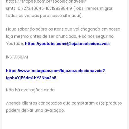
https://shopee.com.br/socolecionaveis?
smtt=0.727240645-1671993984.9 ( obs: iremos migrar
todas as vendas para nosso site aqui).
Fique sabendo sobre os Itens que vai chegando em nossa
loja mesmo antes de ser anunciado, é só nos seguir no
YouTube.
https://youtube.com/@lojasocolecionaveis
INSTAGRAM
https://www.instagram.com/loja.so.colecionaveis?
igsh=YjF6dm1hY2Nha2h5
Não há avaliações ainda.
Apenas clientes conectados que compraram este produto
podem deixar uma avaliação.