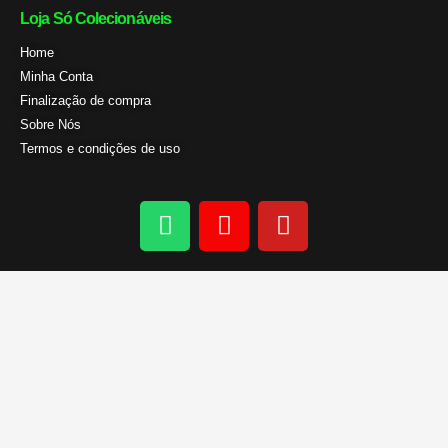
Loja Só Colecionáveis
Home
Minha Conta
Finalização de compra
Sobre Nós
Termos e condições de uso
W
I
Y
h
n
o
a
s
u
t
t
t
s
a
u
a
g
b
p
r
e
p
a
m