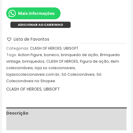
Mais informações
ADICIONAR AO CARRINHO
Lista de Favoritos
Categorias:
CLASH OF HEROES
,
UBISOFT
Tags:
Action Figure
,
boneco
,
brinquedo de ação
,
Brinquedo
vintage
,
brinquedos
,
CLASH OF HEROES
,
Figura de ação
,
item
colecionáveis
,
loja so colecionaveis
,
lojasocolecionaveis.com.br
,
Só Colecionáveis
,
Só
Colecionáveis no Shopee
CLASH OF HEROES
,
UBISOFT
Descrição
Avaliações (0)