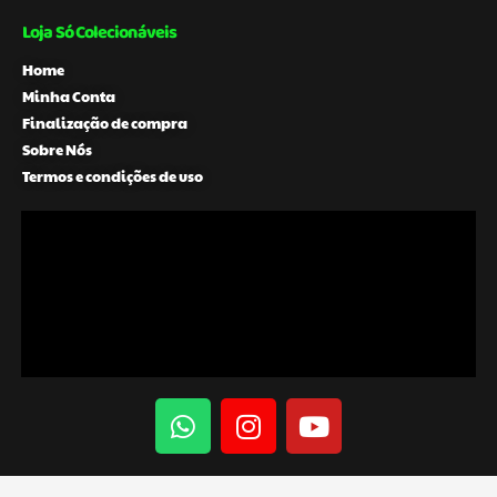
Loja Só Colecionáveis
Home
Minha Conta
Finalização de compra
Sobre Nós
Termos e condições de uso
W
I
Y
h
n
o
a
s
u
t
t
t