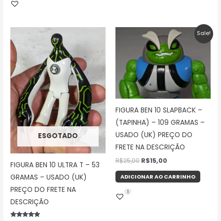
O
O
Sale!
preço
preço
original
atual
era:
é:
R$25,00.
R$15,00.
FIGURA BEN 10 SLAPBACK –
(TAPINHA) – 109 GRAMAS –
USADO (UK) PREÇO DO
ESGOTADO
FRETE NA DESCRIÇÃO
R$
25,00
R$
15,00
FIGURA BEN 10 ULTRA T – 53
ADICIONAR AO CARRINHO
GRAMAS – USADO (UK)
PREÇO DO FRETE NA
1
DESCRIÇÃO