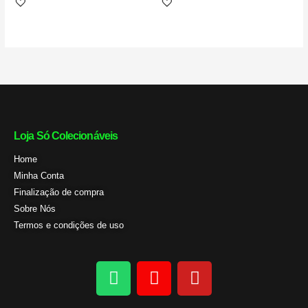
Loja Só Colecionáveis
Home
Minha Conta
Finalização de compra
Sobre Nós
Termos e condições de uso
W
I
Y
h
n
o
a
s
u