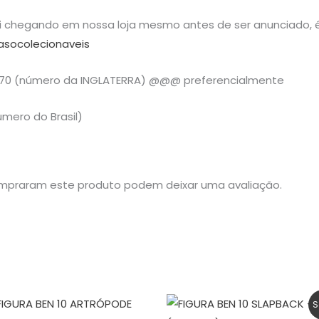
ai chegando em nossa loja mesmo antes de ser anunciado, é
asocolecionaveis
970 (número da INGLATERRA) @@@ preferencialmente
mero do Brasil)
mpraram este produto podem deixar uma avaliação.
O
O
S
preço
preço