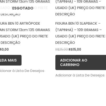
original
atual
era:
é:
ESGOTADO
R$25,00.
R$15,00.
GURA BEN 10 ARTRÓPODE
FIGURA BEN 10 SLAPBACK –
AIN STORM 13cm 135 GRAMAS
(TAPINHA) – 109 GRAMAS –
USADO (UK) PREÇO DO FRETE
USADO (UK) PREÇO DO FRETE
 DESCRIÇÃO
DESCRIÇÃO
40,00
R$
25,00
R$
15,00
LEIA MAIS
ADICIONAR AO
CARRINHO
icionar à Lista De Desejos
Adicionar à Lista De Desejos