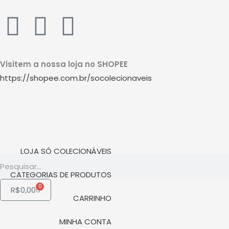
Ir
W
I
Y
para
o
h
n
o
conteúdo
Visitem a nossa loja no SHOPEE
a
s
u
https://shopee.com.br/socolecionaveis
t
t
t
s
a
u
a
g
b
LOJA SÓ COLECIONÁVEIS
Pesquisar
p
r
e
CATEGORIAS DE PRODUTOS
0
Carrinho
R$
0,00
p
a
CARRINHO
MINHA CONTA