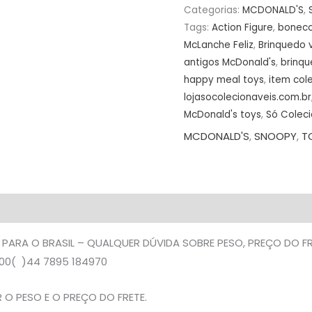
NA
Categorias:
MCDONALD'S
,
DESCRIÇÃO
Tags:
Action Figure
,
bonec
quantidade
McLanche Feliz
,
Brinquedo 
antigos McDonald's
,
brinqu
happy meal toys
,
item col
lojasocolecionaveis.com.br
McDonald's toys
,
Só Coleci
MCDONALD'S
,
SNOOPY
,
T
 PARA O BRASIL – QUALQUER DÚVIDA SOBRE PESO, PREÇO DO 
0( )44 7895 184970
O PESO E O PREÇO DO FRETE.