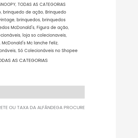
SNOOPY
,
TODAS AS CATEGORIAS
o
,
brinquedo de ação
,
Brinquedo
vintage
,
brinquedos
,
brinquedos
edos McDonald's
,
Figura de ação
,
ecionáveis
,
loja so colecionaveis
,
,
McDonald's Mc lanche feliz
,
onáveis
,
Só Colecionáveis no Shopee
ODAS AS CATEGORIAS
FRETE OU TAXA DA ALFÂNDEGA PROCURE