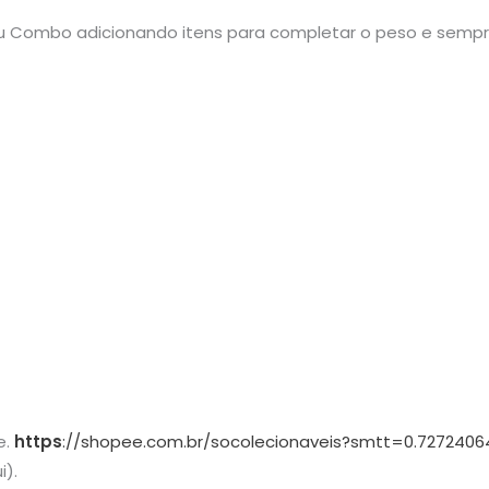
 seu Combo adicionando itens para completar o peso e semp
e.
https
://shopee.com.br/socolecionaveis?smtt=0.7272406
i).