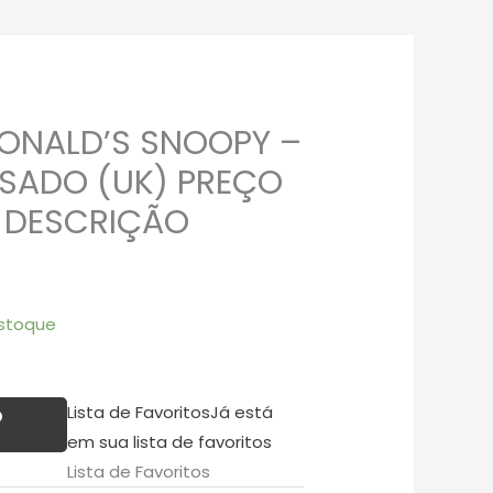
ONALD’S SNOOPY –
USADO (UK) PREÇO
A DESCRIÇÃO
stoque
Lista de Favoritos
Já está
O
em sua lista de favoritos
Lista de Favoritos