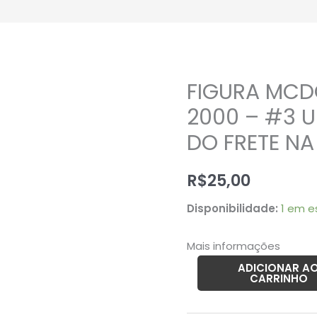
FIGURA MCD
FIGURA
MCDONALD'S
2000 – #3 
SNOOPY
DO FRETE N
-
2000
R$
25,00
-
#3
Disponibilidade:
1 em e
USADO
(UK)
Mais informações
PREÇO
ADICIONAR A
CARRINHO
DO
FRETE