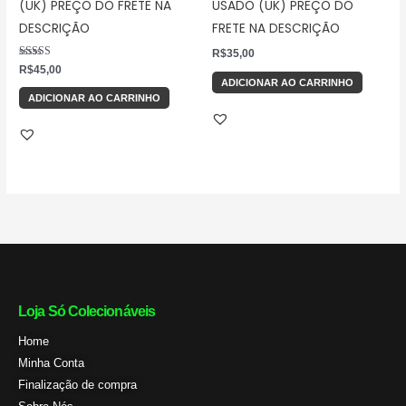
(UK) PREÇO DO FRETE NA
USADO (UK) PREÇO DO
DESCRIÇÃO
FRETE NA DESCRIÇÃO
R$
35,00
Avaliação
R$
45,00
5.00
ADICIONAR AO CARRINHO
de 5
ADICIONAR AO CARRINHO
Loja Só Colecionáveis
Home
Minha Conta
Finalização de compra