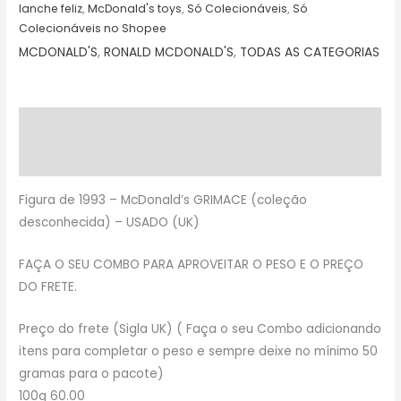
lanche feliz
,
McDonald's toys
,
Só Colecionáveis
,
Só
Colecionáveis no Shopee
MCDONALD'S
,
RONALD MCDONALD'S
,
TODAS AS CATEGORIAS
Descrição
Avaliações (0)
Figura de 1993 – McDonald’s GRIMACE (coleção
desconhecida) – USADO (UK)
FAÇA O SEU COMBO PARA APROVEITAR O PESO E O PREÇO
DO FRETE.
Preço do frete (Sigla UK) ( Faça o seu Combo adicionando
itens para completar o peso e sempre deixe no mínimo 50
gramas para o pacote)
100g 60.00