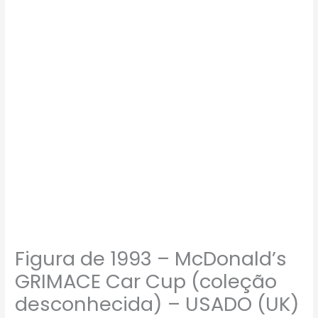
de
1993
–
McDonald’s
GRIMACE
Car
Cup
(coleção
desconhecida)
–
USADO
(UK)
PREÇO
DO
Figura de 1993 – McDonald’s
FRETE
NA
GRIMACE Car Cup (coleção
DESCRIÇÃO
desconhecida) – USADO (UK)
quantidade