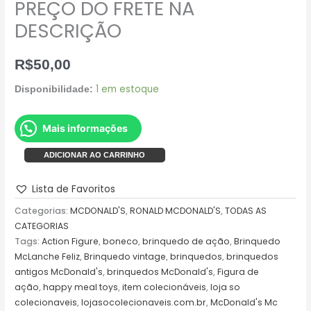
PREÇO DO FRETE NA
DESCRIÇÃO
R$
50,00
1 em estoque
Disponibilidade:
Mais informações
ADICIONAR AO CARRINHO
Lista de Favoritos
Categorias:
MCDONALD'S
,
RONALD MCDONALD'S
,
TODAS AS
CATEGORIAS
Tags:
Action Figure
,
boneco
,
brinquedo de ação
,
Brinquedo
McLanche Feliz
,
Brinquedo vintage
,
brinquedos
,
brinquedos
antigos McDonald's
,
brinquedos McDonald's
,
Figura de
ação
,
happy meal toys
,
item colecionáveis
,
loja so
colecionaveis
,
lojasocolecionaveis.com.br
,
McDonald's Mc