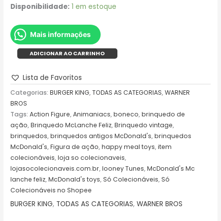
Disponibilidade:
1 em estoque
Mais informações
ADICIONAR AO CARRINHO
Lista de Favoritos
Categorias:
BURGER KING
,
TODAS AS CATEGORIAS
,
WARNER
BROS
Tags:
Action Figure
,
Animaniacs
,
boneco
,
brinquedo de
ação
,
Brinquedo McLanche Feliz
,
Brinquedo vintage
,
brinquedos
,
brinquedos antigos McDonald's
,
brinquedos
McDonald's
,
Figura de ação
,
happy meal toys
,
item
colecionáveis
,
loja so colecionaveis
,
lojasocolecionaveis.com.br
,
looney Tunes
,
McDonald's Mc
lanche feliz
,
McDonald's toys
,
Só Colecionáveis
,
Só
Colecionáveis no Shopee
BURGER KING
,
TODAS AS CATEGORIAS
,
WARNER BROS