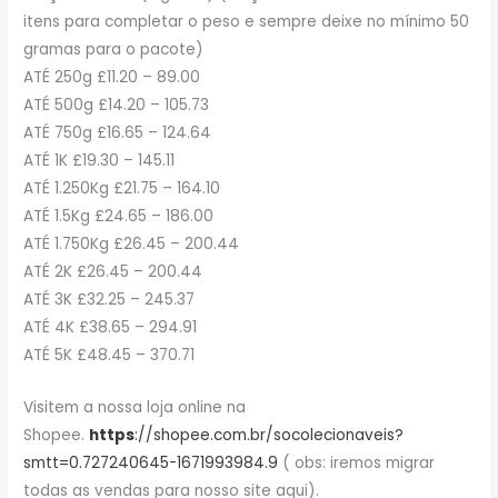
itens para completar o peso e sempre deixe no mínimo 50
gramas para o pacote)
ATÉ 250g £11.20 – 89.00
ATÉ 500g £14.20 – 105.73
ATÉ 750g £16.65 – 124.64
ATÉ 1K £19.30 – 145.11
ATÉ 1.250Kg £21.75 – 164.10
ATÉ 1.5Kg £24.65 – 186.00
ATÉ 1.750Kg £26.45 – 200.44
ATÉ 2K £26.45 – 200.44
ATÉ 3K £32.25 – 245.37
ATÉ 4K £38.65 – 294.91
ATÉ 5K £48.45 – 370.71
Visitem a nossa loja online na
Shopee.
https
://shopee.com.br/socolecionaveis?
smtt=0.727240645-1671993984.9
( obs: iremos migrar
todas as vendas para nosso site aqui).