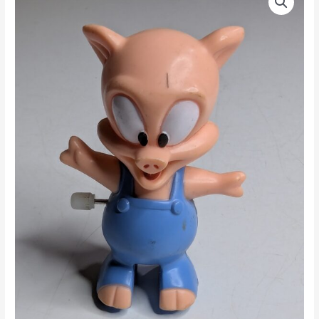
DE
1994
–
BURG
KING
LOONEY
TUNES
PORKY
PIG
–
25
GRAMAS
–
#4
USADO
(UK)
PREÇO
DO