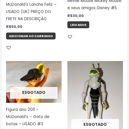
Minnie Mouse Mickey Mouse
McDonald’s Lanche Feliz –
e seus amigos Disney #5
USADO (UK) PREÇO DO
R$
30,00
FRETE NA DESCRIÇÃO
LEIA MAIS
R$
50,00
ADICIONAR AO CARRINHO
ESGOTADO
Figura ano 2011 –
McDonald’s – Gato de
botas – USADO #3
ESGOTADO