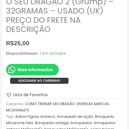
O SEU DRAGÃO 2 (Grump) –
FRETE
32GRAMAS – USADO (UK)
NA
PREÇO DO FRETE NA
DESCRIÇÃO
quantidade
DESCRIÇÃO
R$
25,00
1 em estoque
Disponibilidade:
Mais informações
ADICIONAR AO CARRINHO
Lista de Favoritos
COMO TREINAR SEU DRAGÃO
DIVERSAS MARCAS
Categorias:
,
,
MCDONALD'S
Action Figure
boneco
brinquedo de ação
Brinquedo
Tags:
,
,
,
McLanche Feliz
Brinquedo vintage
brinquedos
brinquedos
,
,
,