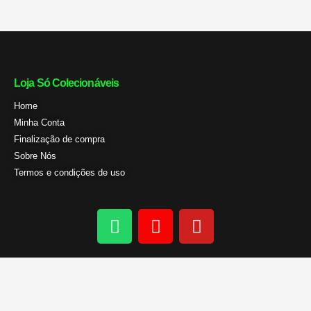
Loja Só Colecionáveis
Home
Minha Conta
Finalização de compra
Sobre Nós
Termos e condições de uso
W
I
Y
h
n
o
a
s
u
t
t
t
s
a
u
a
g
b