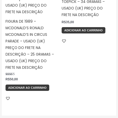
TOEPICK – 34 GRAMAS –
USADO (UK) PREÇO DO
FRETE NA DESCRIÇÃO
FIGURA DE 1989 –
R$
35,00
MCDONALD’S RONALD
ADICIONAR AO CARRINHO
MCDONALD’S IN CIRCUS
PARADE – USADO (UK)
PREÇO DO FRETE NA
DESCRIÇÃO – 25 GRAMAS –
USADO (UK) PREÇO DO
FRETE NA DESCRIÇÃO
Avaliação
R$
50,00
5.00
de 5
ADICIONAR AO CARRINHO