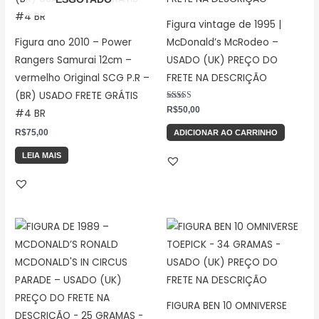
Figura vintage de 1995 |
Figura ano 2010 – Power
McDonald’s McRodeo –
Rangers Samurai 12cm –
USADO (UK) PREÇO DO
vermelho Original SCG P.R –
FRETE NA DESCRIÇÃO
(BR) USADO FRETE GRÁTIS
Avaliação
R$
50,00
#4 BR
5.00
de 5
R$
75,00
ADICIONAR AO CARRINHO
LEIA MAIS
FIGURA BEN 10 OMNIVERSE