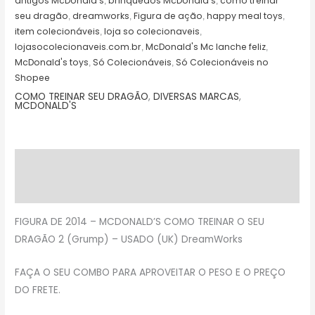
antigos McDonald's
brinquedos McDonald's
como treinar
,
,
seu dragão
dreamworks
Figura de ação
happy meal toys
,
,
,
,
item colecionáveis
loja so colecionaveis
,
,
lojasocolecionaveis.com.br
McDonald's Mc lanche feliz
,
,
McDonald's toys
Só Colecionáveis
Só Colecionáveis no
,
,
Shopee
COMO TREINAR SEU DRAGÃO
,
DIVERSAS MARCAS
,
MCDONALD'S
Descrição
Avaliações (0)
FIGURA DE 2014 – MCDONALD’S COMO TREINAR O SEU
DRAGÃO 2 (Grump) – USADO (UK) DreamWorks
FAÇA O SEU COMBO PARA APROVEITAR O PESO E O PREÇO
DO FRETE.