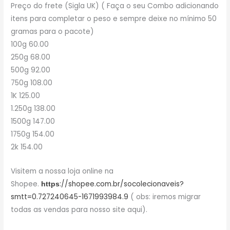
Preço do frete (Sigla UK) ( Faça o seu Combo adicionando
itens para completar o peso e sempre deixe no mínimo 50
gramas para o pacote)
100g 60.00
250g 68.00
500g 92.00
750g 108.00
1K 125.00
1.250g 138.00
1500g 147.00
1750g 154.00
2k 154.00
Visitem a nossa loja online na
Shopee.
://shopee.com.br/socolecionaveis?
https
smtt=0.727240645-1671993984.9
( obs: iremos migrar
todas as vendas para nosso site aqui).