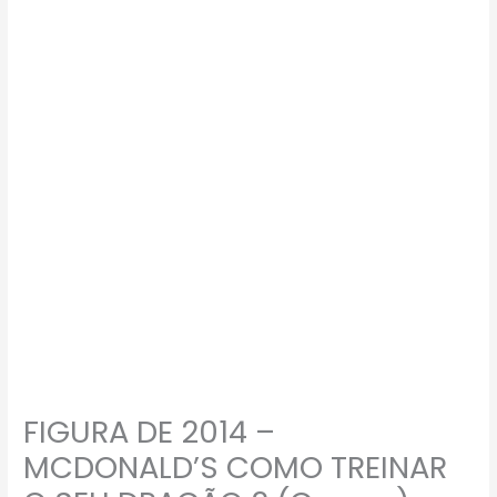
DE
2014
–
MCDONALD’S
COMO
TREINAR
O
SEU
DRAGÃO
2
(Grump)
–
32GRAMAS
-
USADO
FIGURA DE 2014 –
(UK)
PREÇO
MCDONALD’S COMO TREINAR
DO