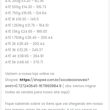
ATÉ 250g £11.20 – 82.36
ATÉ 500g £14.20 – 105.73
ATÉ 750g £16.65 – 124.64
ATÉ 1K £19.30 – 145.11
ATÉ 1.250Kg £21.75 – 164.10
ATÉ 1.5Kg £24.65 – 186.00
ATÉ 1.750Kg £26.45 – 200.44
ATÉ 2K £26.45 – 200.44
ATÉ 3K £32.25 – 245.37
ATÉ 4K £38.65 – 294.91
ATÉ 5K £48.45 – 370.71
Visitem a nossa loja online na
Shopee.
https
://shopee.com.br/socolecionaveis?
smtt=0.727240645-1671993984.9
( obs: iremos migrar
todas as vendas para nosso site aqui).
Fique sabendo sobre os Itens que vai chegando em nossa
loja mesmo antes de ser anunciado, é só nos seguir no