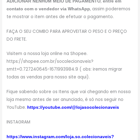
,
ADICIONAR NENHUM MEIO DE PAGAMENTO
entre em
, assim poderemos
contato com o vendedor via WhatsApp
te mostrar o item antes de efetuar o pagamento.
FAÇA O SEU COMBO PARA APROVEITAR O PESO E O PREÇO
DO FRETE.
Visitem a nossa loja online na Shopee.
https://shopee.com.br/socolecionaveis?
smtt=0.727240645-1671993984.9 ( obs: iremos migrar
todas as vendas para nosso site aqui).
Fique sabendo sobre os Itens que vai chegando em nossa
loja mesmo antes de ser anunciado, é só nos seguir no
YouTube.
https://youtube.com/@lojasocolecionaveis
INSTAGRAM
https://www.instagram.com/loja.so.colecionaveis?