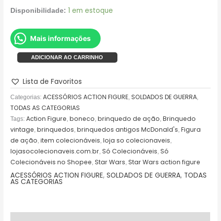
1 em estoque
Disponibilidade:
Mais informações
ADICIONAR AO CARRINHO
Lista de Favoritos
ACESSÓRIOS ACTION FIGURE
SOLDADOS DE GUERRA
Categorias:
,
,
TODAS AS CATEGORIAS
Action Figure
boneco
brinquedo de ação
Brinquedo
Tags:
,
,
,
vintage
brinquedos
brinquedos antigos McDonald's
Figura
,
,
,
de ação
item colecionáveis
loja so colecionaveis
,
,
,
lojasocolecionaveis.com.br
Só Colecionáveis
Só
,
,
Colecionáveis no Shopee
Star Wars
Star Wars action figure
,
,
ACESSÓRIOS ACTION FIGURE
,
SOLDADOS DE GUERRA
,
TODAS
AS CATEGORIAS