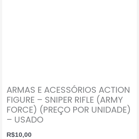
E
ACESSÓRIOS
ACTION
FIGURE
-
SNIPER
RIFLE
(ARMY
FORCE)
(PREÇO
POR
ARMAS E ACESSÓRIOS ACTION
UNIDADE)
–
FIGURE – SNIPER RIFLE (ARMY
USADO
FORCE) (PREÇO POR UNIDADE)
quantidade
– USADO
R$
10,00