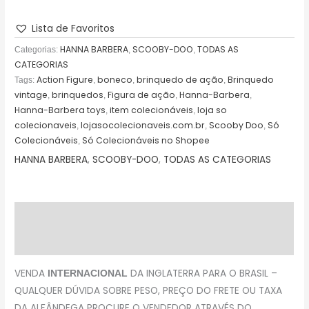
Lista de Favoritos
HANNA BARBERA
SCOOBY-DOO
TODAS AS
Categorias:
,
,
CATEGORIAS
Action Figure
boneco
brinquedo de ação
Brinquedo
Tags:
,
,
,
vintage
brinquedos
Figura de ação
Hanna-Barbera
,
,
,
,
Hanna-Barbera toys
item colecionáveis
loja so
,
,
colecionaveis
lojasocolecionaveis.com.br
Scooby Doo
Só
,
,
,
Colecionáveis
Só Colecionáveis no Shopee
,
HANNA BARBERA
,
SCOOBY-DOO
,
TODAS AS CATEGORIAS
Descrição
Avaliações (0)
VENDA
DA INGLATERRA PARA O BRASIL –
INTERNACIONAL
QUALQUER DÚVIDA SOBRE PESO, PREÇO DO FRETE OU TAXA
DA ALFÂNDEGA PROCURE O VENDEDOR ATRAVÉS DO