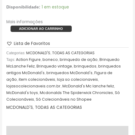
1 em estoque
Disponibilidade:
Mais informações
ADICIONAR AO CARRINHO
Lista de Favoritos
MCDONALD'S
TODAS AS CATEGORIAS
Categorias:
,
Action Figure
boneco
brinquedo de ação
Brinquedo
Tags:
,
,
,
McLanche Feliz
Brinquedo vintage
brinquedos
brinquedos
,
,
,
antigos McDonald's
brinquedos McDonald's
Figura de
,
,
ação
item colecionáveis
loja so colecionaveis
,
,
,
lojasocolecionaveis.com.br
McDonald's Mc lanche feliz
,
,
McDonald's toys
Mcdonalds The Spiderwick Chronicles
Só
,
,
Colecionáveis
Só Colecionáveis no Shopee
,
MCDONALD'S
,
TODAS AS CATEGORIAS
Descrição