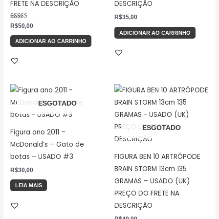
FRETE NA DESCRIÇÃO
DESCRIÇÃO
R$
35,00
Avaliação
R$
50,00
5.00
ADICIONAR AO CARRINHO
de 5
ADICIONAR AO CARRINHO
ESGOTADO
ESGOTADO
Figura ano 2011 –
McDonald’s – Gato de
botas – USADO #3
FIGURA BEN 10 ARTRÓPODE
BRAIN STORM 13cm 135
R$
30,00
GRAMAS – USADO (UK)
LEIA MAIS
PREÇO DO FRETE NA
DESCRIÇÃO
R$
40,00