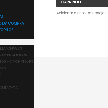
CARRINHO
Adicionar à Lista De Desejos
TA
ÃO DA COMPRA
VORITOS
LECIONÁVEIS
S DE PRODUTOS
IOS ACTION FIGURE
MAN
E
S
DE BATATA