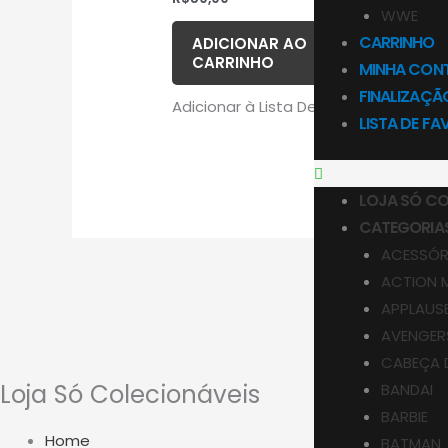
5.00
WWE
de 5
CARRINHO
ADICIONAR AO
CARRINHO
MINHA CON
FINALIZAÇ
Adicionar à Lista De Desejos
LISTA DE FA
LOJA SÓ CO
CATEGORIA
ACESSÓR
ACTION 
APPLAUS
AVENGER
CABEÇA 
Loja Só Colecionáveis
BANDAI
BARBIE
Home
BATMAN