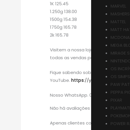
1K 125.45
MARVEL
1.250g 138.00
MASHERS
1500g 154.38
MATTEL
1750g 165.78
MATT HA
2k 165.78
MCDONA
MEGA BL
Visitem a nossa loja online na Shope
MIRAGE 
todas as vendas para nosso site aqu
NINTEND
OS INCRÍ
Fique sabendo sobre os Itens que v
OS SIMP
YouTube.
https
://youtube.com/@loj
PAW PAT
PEPPA PI
Nosso WhatsApp. 0044 7895 184970
PIXAR
PLAYMAT
Não há avaliações ainda.
POKEMO
Apenas clientes conectados que co
POWER R