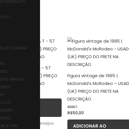
MCDONALD’S
-DOO
S DE GUERRA
RS
GURA BEN 10 ULTRA T – 57
ARIO
AMAS – USADO (UK) PREÇO
Figura vintage de 1995 |
GAS NINJAS
 FRETE NA DESCRIÇÃO
McDonald’s McRodeo – USA
BIRDS
(UK) PREÇO DO FRETE NA
35,00
RY
DESCRIÇÃO
RCATS
ADICIONAR AO
RMERS
CARRINHO
R$
50,00
Avaliação
5.00
FERRO
de 5
icionar à Lista De Desejos
ME ATARI
ADICIONAR AO