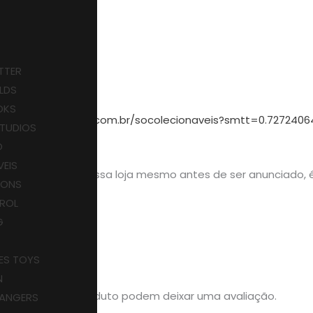
TTER
LDS
OKS
e.
https
://shopee.com.br/socolecionaveis?smtt=0.7272406
STUDIOS
i).
O
VEIS
ai chegando em nossa loja mesmo antes de ser anunciado, é
SONS
asocolecionaveis
ROL
G
ES TOYS
N
mpraram este produto podem deixar uma avaliação.
ANGERS