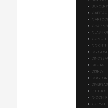
BURGER 
CAPITÃO
CARTOO
CHAP ME
CLASH O
COMO TR
CORINTH
DC COM
DINOSSA
DIECAST
DISNEY
DOCTOR
DIVERSA
FUTEBOL
GIOCHI P
GORMITI