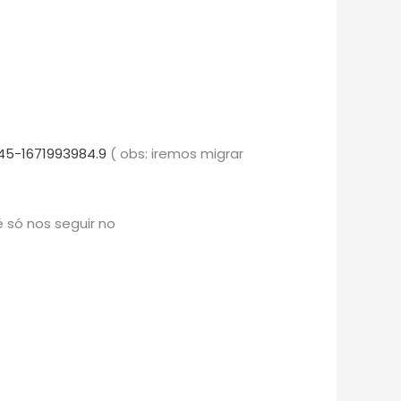
45-1671993984.9
( obs: iremos migrar
 só nos seguir no