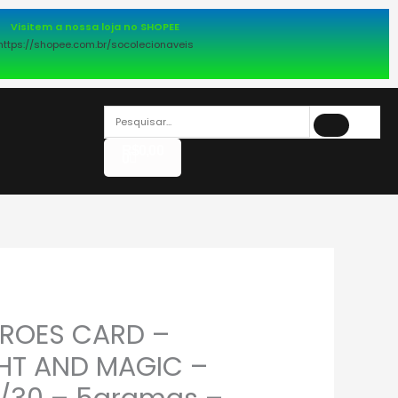
Visitem a nossa loja no SHOPEE
https://shopee.com.br/socolecionaveis
PESQUISAR
Pesquisar
Carrinho
R$
0,00
0
EROES CARD –
HT AND MAGIC –