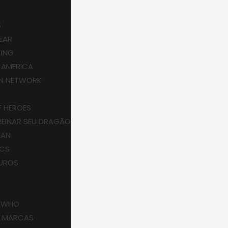
S
BEAR
KING
 AMERICA
N NETWORK
I
F HEROES
EINAR SEU DRAGÃO
IAN
ICS
UROS
 WHO
S MARCAS