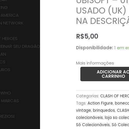
UBISOFT – 0
CARD
KING
USADO (UK) 
–
 AMERICA
DRUID
NA DESCRIÇ
N NETWORK
–
I
MIGHT
R$
5,00
F HEROES
AND
EINAR SEU DRAGÃO
Disponibilidade:
1 em e
MAGIC
IAN
–
ICS
Mais informações
UBISOFT
UROS
–
ADICIONAR A
CARRINHO
01/30
–
 WHO
5gramas
Categorias:
CLASH OF HER
S MARCAS
–
Tags:
Action Figure
,
bonec
USADO
vintage
,
brinquedos
,
CLASH
REZIOSI
colecionáveis
,
loja so cole
(UK)
Só Colecionáveis
,
Só Colec
PREÇO