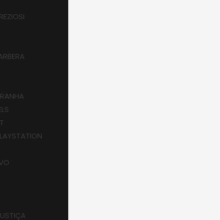
REZIOSI
ARBERA
ARANHA
LS
T
LAYSTATION
OVO
JUSTIÇA