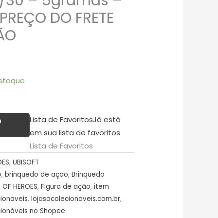
1/30 – 5gramas –
PREÇO DO FRETE
ÃO
stoque
Lista de Favoritos
Já está
O
em sua lista de favoritos
Lista de Favoritos
OES
,
UBISOFT
o
,
brinquedo de ação
,
Brinquedo
 OF HEROES
,
Figura de ação
,
item
cionaveis
,
lojasocolecionaveis.com.br
,
ionáveis no Shopee