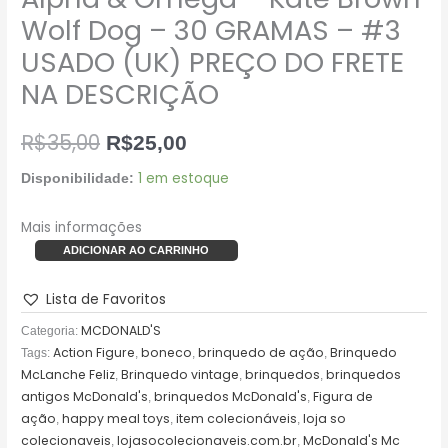
(UK)
Wolf Dog – 30 GRAMAS – #3
PREÇO
USADO (UK) PREÇO DO FRETE
DO
NA DESCRIÇÃO
FRETE
NA
DESCRIÇÃO
R$
35,00
R$
25,00
quantidade
1 em estoque
Disponibilidade:
Mais informações
ADICIONAR AO CARRINHO
Lista de Favoritos
MCDONALD'S
Categoria:
Action Figure
boneco
brinquedo de ação
Brinquedo
Tags:
,
,
,
McLanche Feliz
Brinquedo vintage
brinquedos
brinquedos
,
,
,
antigos McDonald's
brinquedos McDonald's
Figura de
,
,
ação
happy meal toys
item colecionáveis
loja so
,
,
,
colecionaveis
lojasocolecionaveis.com.br
McDonald's Mc
,
,