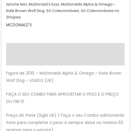
lanche feliz
McDonald's toys
McDonalds Alpha & Omega -
,
,
Kate Brown Wolf Dog
Só Colecionáveis
Só Colecionáveis no
,
,
Shopee
MCDONALD'S
Descrição
Avaliações (0)
Figura de 2010 – McDonalds Alpha & Omega – Kate Brown
Wolf Dog – USADO (UK)
FAÇA O SEU COMBO PARA APROVEITAR O PESO E O PREÇO
DO FRETE.
Preço do frete (Sigla UK) ( Faça o seu Combo adicionando
itens para completar o peso e sempre deixe no mínimo 50
gramas para o pacote)