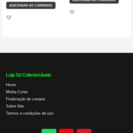
ADICIONAR AO CARRINHO
de 5
ADICIONAR AO CARRINHO
Loja Só Colecionáveis
Home
Minha Conta
Finalização de compra
Sobre Nós
Termos e condições de uso
W
I
Y