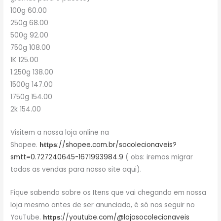
100g 60.00
250g 68.00
500g 92.00
750g 108.00
1K 125.00
1.250g 138.00
1500g 147.00
1750g 154.00
2k 154.00
Visitem a nossa loja online na
Shopee.
://shopee.com.br/socolecionaveis?
https
smtt=0.727240645-1671993984.9
( obs: iremos migrar
todas as vendas para nosso site aqui).
Fique sabendo sobre os Itens que vai chegando em nossa
loja mesmo antes de ser anunciado, é só nos seguir no
YouTube.
://youtube.com/@lojasocolecionaveis
https