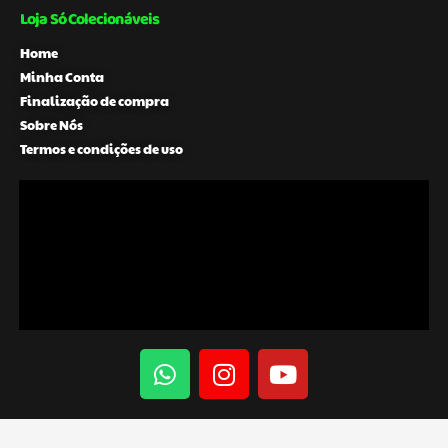
Loja Só Colecionáveis
Home
Minha Conta
Finalização de compra
Sobre Nós
Termos e condições de uso
W
I
Y
h
n
o
a
s
u
t
t
t