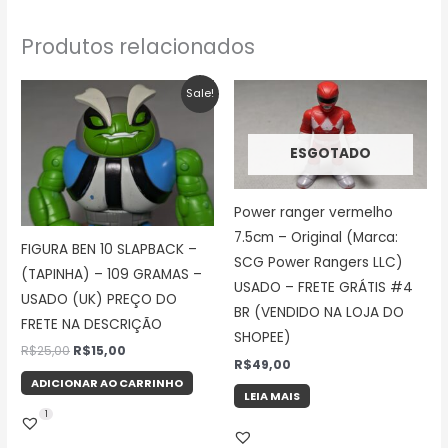
Produtos relacionados
O
O
Sale!
preço
preço
original
atual
era:
é:
R$25,00.
R$15,00.
ESGOTADO
Power ranger vermelho
7.5cm – Original (Marca:
FIGURA BEN 10 SLAPBACK –
SCG Power Rangers LLC)
(TAPINHA) – 109 GRAMAS –
USADO – FRETE GRÁTIS #4
USADO (UK) PREÇO DO
BR (VENDIDO NA LOJA DO
FRETE NA DESCRIÇÃO
SHOPEE)
R$
25,00
R$
15,00
R$
49,00
ADICIONAR AO CARRINHO
LEIA MAIS
1