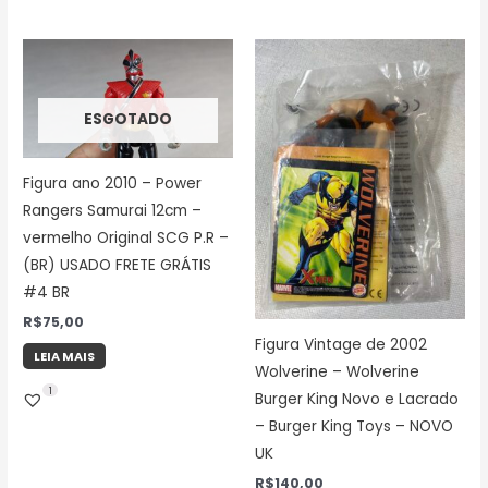
ESGOTADO
Figura ano 2010 – Power
Rangers Samurai 12cm –
vermelho Original SCG P.R –
(BR) USADO FRETE GRÁTIS
#4 BR
R$
75,00
Figura Vintage de 2002
LEIA MAIS
Wolverine – Wolverine
1
Burger King Novo e Lacrado
– Burger King Toys – NOVO
UK
R$
140,00