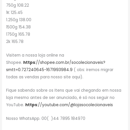
750g 108.22
1K 125.45
1.250g 138.00
1500g 154.38
1750g 165.78
2k 165.78
Visitem a nossa loja online na
Shopee.
https
://shopee.com.br/socolecionaveis?
smtt=0.727240645-1671993984.9
( obs: iremos migrar
todas as vendas para nosso site aqui).
Fique sabendo sobre os Itens que vai chegando em nossa
loja mesmo antes de ser anunciado, é só nos seguir no
YouTube.
https
://youtube.com/@lojasocolecionaveis
Nosso WhatsApp. 00( )44 7895 184970