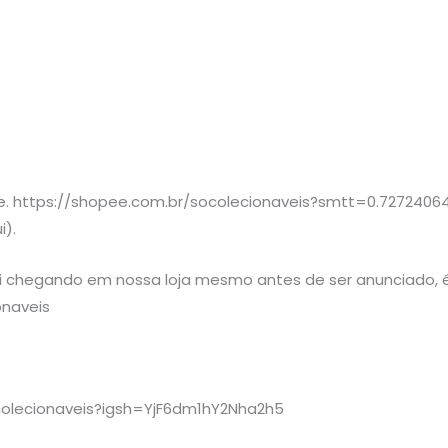
ee. https://shopee.com.br/socolecionaveis?smtt=0.72724064
i).
ai chegando em nossa loja mesmo antes de ser anunciado, é
onaveis
colecionaveis?igsh=YjF6dm1hY2Nha2h5