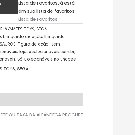
Lista de Favoritos
Já está
O
em sua lista de favoritos
Lista de Favoritos
,
PLAYMATES TOYS
,
SEGA
o
,
brinquedo de ação
,
Brinquedo
SSAUROS
,
Figura de ação
,
item
cionaveis
,
lojasocolecionaveis.com.br
,
onáveis
,
Só Colecionáveis no Shopee
S TOYS
,
SEGA
FRETE OU TAXA DA ALFÂNDEGA PROCURE