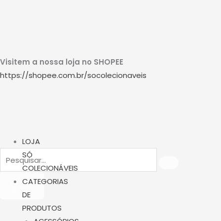
Ir
W
I
Y
para
o
h
n
o
conteúdo
Visitem a nossa loja no SHOPEE
a
s
u
https://shopee.com.br/socolecionaveis
t
t
t
s
a
u
a
g
b
Menu
LOJA
PESQUISAR
Pesquisar
SÓ
p
r
e
COLECIONÁVEIS
Carrinho
CATEGORIAS
R$
0,00
p
a
0
DE
PRODUTOS