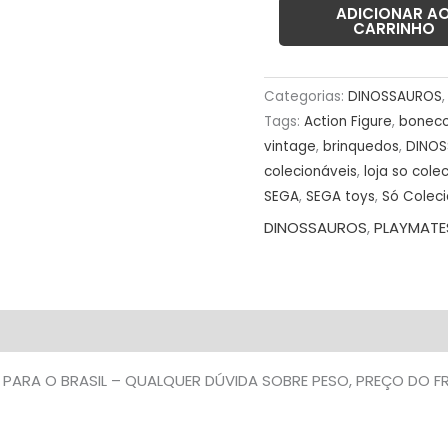
USADO
ADICIONAR A
CARRINHO
(UK)
PREÇO
DO
Categorias:
DINOSSAUROS
FRETE
Tags:
Action Figure
,
bonec
NA
vintage
,
brinquedos
,
DINO
colecionáveis
,
loja so cole
DESCRIÇÃO
SEGA
,
SEGA toys
,
Só Coleci
quantidade
DINOSSAUROS
,
PLAYMATE
 PARA O BRASIL – QUALQUER DÚVIDA SOBRE PESO, PREÇO DO 