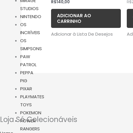
MIRAGE
R$
140,00
R$
STUDIOS
ADICIONAR AO
NINTENDO
CARRINHO
OS
INCRÍVEIS
Adicionar à Lista De Desejos
Ad
OS
SIMPSONS
PAW
PATROL
PEPPA
PIG
PIXAR
PLAYMATES
TOYS
POKEMON
Loja Só Colecionáveis
POWER
RANGERS