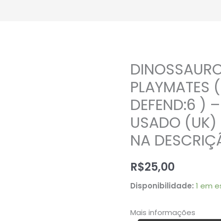
DINOSSAURO
DINOSSAURO
SEGA
PLAYMATES (
SUNRISE
DEFEND:6 ) 
PLAYMATES
USADO (UK) 
(
ATTACK:4
NA DESCRIÇ
/
DEFEND:6
R$
25,00
)
Disponibilidade:
1 em e
–
22gramas
Mais informações
–