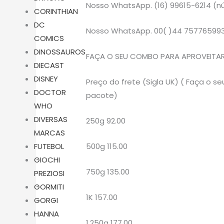
Nosso WhatsApp. (16) 99615-6214 (nú
CORINTHIAN
DC
Nosso WhatsApp. 00( )44 75776599
COMICS
DINOSSAUROS
FAÇA O SEU COMBO PARA APROVEITAR 
DIECAST
DISNEY
Preço do frete (Sigla UK) ( Faça o
DOCTOR
pacote)
WHO
DIVERSAS
250g 92.00
MARCAS
500g 115.00
FUTEBOL
GIOCHI
750g 135.00
PREZIOSI
GORMITI
1K 157.00
GORGI
HANNA
1.250g 177.00