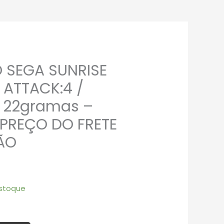
 SEGA SUNRISE
 ATTACK:4 /
– 22gramas –
PREÇO DO FRETE
ÃO
stoque