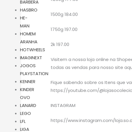
BARBERA
HASBRO
1500g 184.00
HE-
MAN
1750g 197.00
HOMEM
ARANHA
2k 197.00
HOTWHEELS
IMAGINEXT
Visitem a nossa loja online na Shop
JOGOS
todas as vendas para nosso site aqu
PLAYSTATION
KENNER
Fique sabendo sobre os Itens que v
KINDER
https://youtube.com/@lojasocoleci
OVO
INSTAGRAM
LANARD
LEGO
https://www.instagram.com/loja.so.
LFL
LIGA