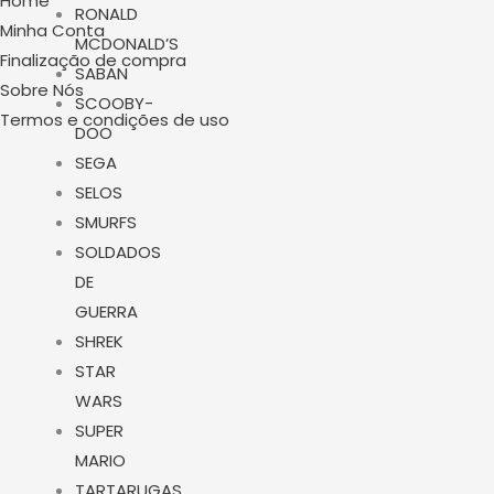
Home
RONALD
Minha Conta
MCDONALD’S
Finalização de compra
SABAN
Sobre Nós
SCOOBY-
Termos e condições de uso
DOO
SEGA
SELOS
W
I
Y
SMURFS
h
n
o
SOLDADOS
DE
a
s
u
GUERRA
SHREK
t
t
t
STAR
WARS
s
a
u
SUPER
MARIO
TARTARUGAS