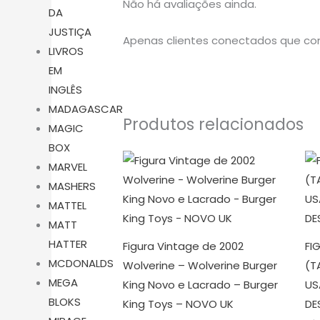
Não há avaliações ainda.
DA
JUSTIÇA
Apenas clientes conectados que co
LIVROS
EM
INGLÊS
MADAGASCAR
Produtos relacionados
MAGIC
BOX
MARVEL
MASHERS
MATTEL
MATT
HATTER
Figura Vintage de 2002
FI
MCDONALDS
Wolverine – Wolverine Burger
(T
MEGA
King Novo e Lacrado – Burger
US
BLOKS
King Toys – NOVO UK
DE