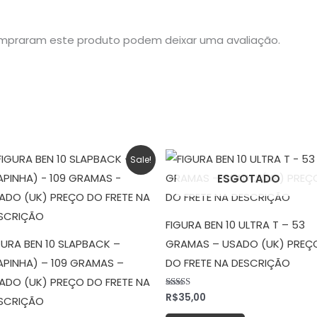
mpraram este produto podem deixar uma avaliação.
O
O
Sale!
preço
preço
ESGOTADO
original
atual
era:
é:
R$25,00.
R$15,00.
FIGURA BEN 10 ULTRA T – 53
GURA BEN 10 SLAPBACK –
GRAMAS – USADO (UK) PREÇ
APINHA) – 109 GRAMAS –
DO FRETE NA DESCRIÇÃO
ADO (UK) PREÇO DO FRETE NA
R$
35,00
Avaliação
SCRIÇÃO
5.00
de 5