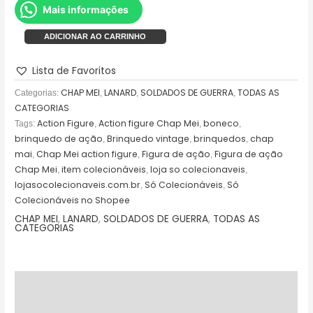
Mais informações
ADICIONAR AO CARRINHO
Lista de Favoritos
CHAP MEI
LANARD
SOLDADOS DE GUERRA
TODAS AS
Categorias:
,
,
,
CATEGORIAS
Action Figure
Action figure Chap Mei
boneco
Tags:
,
,
,
brinquedo de ação
Brinquedo vintage
brinquedos
chap
,
,
,
mai
Chap Mei action figure
Figura de ação
Figura de ação
,
,
,
Chap Mei
item colecionáveis
loja so colecionaveis
,
,
,
lojasocolecionaveis.com.br
Só Colecionáveis
Só
,
,
Colecionáveis no Shopee
CHAP MEI
,
LANARD
,
SOLDADOS DE GUERRA
,
TODAS AS
CATEGORIAS
Descrição
Avaliações (0)