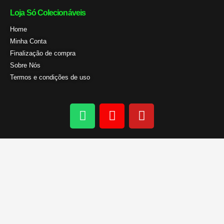
Loja Só Colecionáveis
Home
Minha Conta
Finalização de compra
Sobre Nós
Termos e condições de uso
W
I
Y
h
n
o
a
s
u
t
t
t
s
a
u
a
g
b
p
r
e
p
a
m