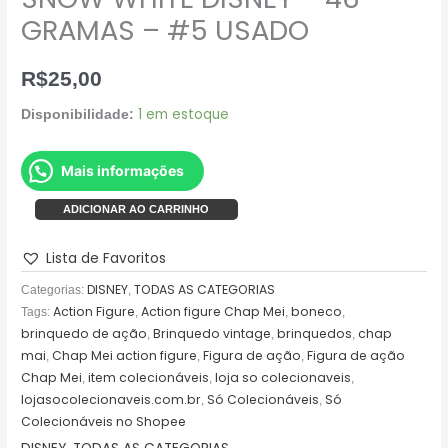
GRAMAS – #5 USADO
R$
25,00
1 em estoque
Disponibilidade:
Mais informações
ADICIONAR AO CARRINHO
Lista de Favoritos
DISNEY
TODAS AS CATEGORIAS
Categorias:
,
Action Figure
Action figure Chap Mei
boneco
Tags:
,
,
,
brinquedo de ação
Brinquedo vintage
brinquedos
chap
,
,
,
mai
Chap Mei action figure
Figura de ação
Figura de ação
,
,
,
Chap Mei
item colecionáveis
loja so colecionaveis
,
,
,
lojasocolecionaveis.com.br
Só Colecionáveis
Só
,
,
Colecionáveis no Shopee