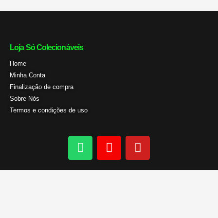
Loja Só Colecionáveis
Home
Minha Conta
Finalização de compra
Sobre Nós
Termos e condições de uso
W
I
Y
h
n
o
a
s
u
t
t
t
s
a
u
a
g
b
p
r
e