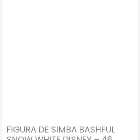
DE
SIMBA
BASHFUL
SNOW
WHITE
DISNEY
–
46
GRAMAS
–
#5
USADO
quantidade
FIGURA DE SIMBA BASHFUL
SNOW WHITE DISNEY – 46