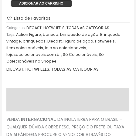
ADICIONAR AO CARRINHO
Lista de Favoritos
DIECAST
HOTWHEELS
TODAS AS CATEGORIAS
Categorias:
,
,
Action Figure
boneco
brinquedo de ação
Brinquedo
Tags:
,
,
,
vintage
brinquedos
Diecast
Figura de ação
Hotwheels
,
,
,
,
,
item colecionáveis
loja so colecionaveis
,
,
lojasocolecionaveis.com.br
Só Colecionáveis
Só
,
,
Colecionáveis no Shopee
DIECAST
,
HOTWHEELS
,
TODAS AS CATEGORIAS
Descrição
Avaliações (0)
VENDA
DA INGLATERRA PARA O BRASIL –
INTERNACIONAL
QUALQUER DÚVIDA SOBRE PESO, PREÇO DO FRETE OU TAXA
DA ALFÂNDEGA PROCURE O VENDEDOR ATRAVÉS DO