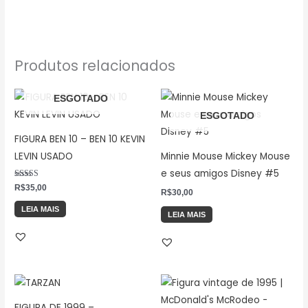
Produtos relacionados
ESGOTADO
ESGOTADO
FIGURA BEN 10 – BEN 10 KEVIN
LEVIN USADO
Minnie Mouse Mickey Mouse
e seus amigos Disney #5
Avaliação
R$
35,00
R$
30,00
5.00
de 5
LEIA MAIS
LEIA MAIS
FIGURA DE 1999 –