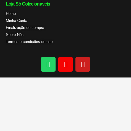
Loja Só Colecionáveis
Home
Minha Conta
Finalização de compra
Sobre Nós
Termos e condições de uso
W
I
Y
h
n
o
a
s
u
t
t
t
s
a
u
a
g
b
p
r
e
p
a
m