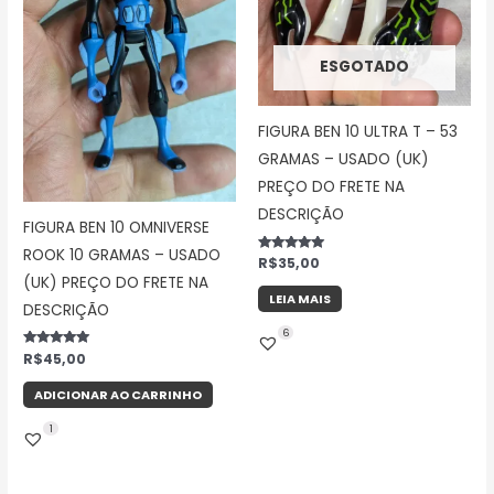
ESGOTADO
FIGURA BEN 10 ULTRA T – 53
GRAMAS – USADO (UK)
PREÇO DO FRETE NA
DESCRIÇÃO
FIGURA BEN 10 OMNIVERSE
ROOK 10 GRAMAS – USADO
Avaliação
R$
35,00
5.00
(UK) PREÇO DO FRETE NA
de 5
LEIA MAIS
DESCRIÇÃO
6
Avaliação
R$
45,00
5.00
de 5
ADICIONAR AO CARRINHO
1