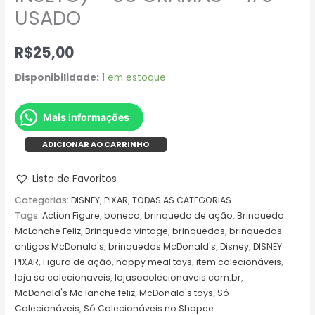
USADO
R$
25,00
Disponibilidade:
1 em estoque
Mais informações
ADICIONAR AO CARRINHO
Lista de Favoritos
Categorias:
DISNEY
,
PIXAR
,
TODAS AS CATEGORIAS
Tags:
Action Figure
,
boneco
,
brinquedo de ação
,
Brinquedo
McLanche Feliz
,
Brinquedo vintage
,
brinquedos
,
brinquedos
antigos McDonald's
,
brinquedos McDonald's
,
Disney
,
DISNEY
PIXAR
,
Figura de ação
,
happy meal toys
,
item colecionáveis
,
loja so colecionaveis
,
lojasocolecionaveis.com.br
,
McDonald's Mc lanche feliz
,
McDonald's toys
,
Só
Colecionáveis
,
Só Colecionáveis no Shopee