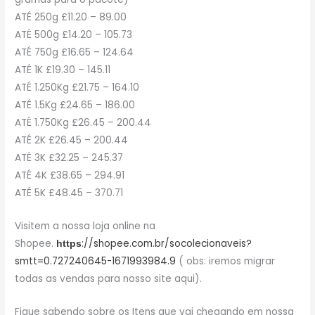
ATÉ 250g £11.20 – 89.00
ATÉ 500g £14.20 – 105.73
ATÉ 750g £16.65 – 124.64
ATÉ 1K £19.30 – 145.11
ATÉ 1.250Kg £21.75 – 164.10
ATÉ 1.5Kg £24.65 – 186.00
ATÉ 1.750Kg £26.45 – 200.44
ATÉ 2K £26.45 – 200.44
ATÉ 3K £32.25 – 245.37
ATÉ 4K £38.65 – 294.91
ATÉ 5K £48.45 – 370.71
Visitem a nossa loja online na
Shopee.
://shopee.com.br/socolecionaveis?
https
smtt=0.727240645-1671993984.9
( obs: iremos migrar
todas as vendas para nosso site aqui).
Fique sabendo sobre os Itens que vai chegando em nossa