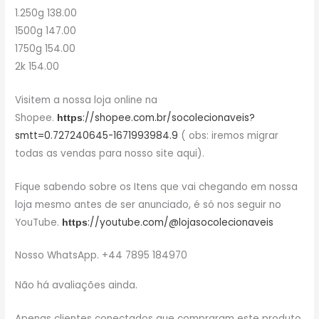
1.250g 138.00
1500g 147.00
1750g 154.00
2k 154.00
Visitem a nossa loja online na
Shopee.
://shopee.com.br/socolecionaveis?
https
smtt=0.727240645-1671993984.9
( obs: iremos migrar
todas as vendas para nosso site aqui).
Fique sabendo sobre os Itens que vai chegando em nossa
loja mesmo antes de ser anunciado, é só nos seguir no
YouTube.
://youtube.com/@lojasocolecionaveis
https
Nosso WhatsApp. +44 7895 184970
Não há avaliações ainda.
Apenas clientes conectados que compraram este produto