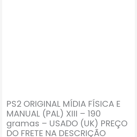
ORIGINAL
MÍDIA
FÍSICA
E
MANUAL
(PAL)
XIII
-
190
gramas
–
USADO
(UK)
PS2 ORIGINAL MÍDIA FÍSICA E
PREÇO
DO
MANUAL (PAL) XIII – 190
FRETE
gramas – USADO (UK) PREÇO
NA
DO FRETE NA DESCRIÇÃO
DESCRIÇÃO