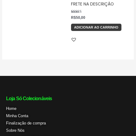
FRETE NA DESCRIÇÃO
Avaliação
R$
50,00
5.00
de 5
ADICIONAR AO CARRINHO
Loja Só Colecionáveis
Home
Minha Conta
Finalização de compra
Sobre Nós