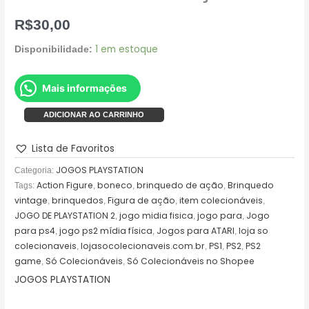
quantidade
R$
30,00
1 em estoque
Disponibilidade:
Mais informações
ADICIONAR AO CARRINHO
Lista de Favoritos
JOGOS PLAYSTATION
Categoria:
Action Figure
boneco
brinquedo de ação
Brinquedo
Tags:
,
,
,
vintage
brinquedos
Figura de ação
item colecionáveis
,
,
,
,
JOGO DE PLAYSTATION 2
jogo midia fisica
jogo para
Jogo
,
,
,
para ps4
jogo ps2 mídia física
Jogos para ATARI
loja so
,
,
,
colecionaveis
lojasocolecionaveis.com.br
PS1
PS2
PS2
,
,
,
,
game
Só Colecionáveis
Só Colecionáveis no Shopee
,
,
JOGOS PLAYSTATION