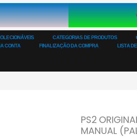
COLECIONÁVEIS
CATEGORIAS DE PRODUTOS
HA CONTA
FINALIZAÇÃO DA COMPRA
LISTA D
PS2 ORIGINAL
PS2
ORIGINAL
MANUAL (PAL
MÍDIA