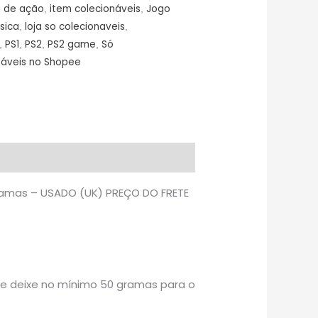
a de ação
item colecionáveis
Jogo
,
,
ísica
loja so colecionaveis
,
,
PS1
PS2
PS2 game
Só
,
,
,
,
náveis no Shopee
gramas – USADO (UK) PREÇO DO FRETE
re deixe no mínimo 50 gramas para o