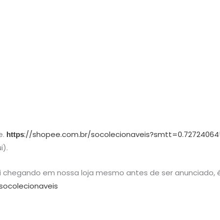
e.
://shopee.com.br/socolecionaveis?smtt=0.72724064
https
i).
ai chegando em nossa loja mesmo antes de ser anunciado, é
socolecionaveis