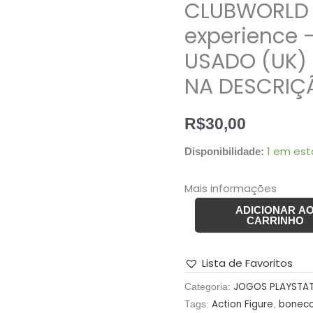
CLUBWORLD 
FÍSICA
experience 
E
MANUAL
USADO (UK) 
(PAL)
NA DESCRIÇ
eJAY
CLUBWORLD
R$
30,00
the
music
1 em es
Disponibilidade:
making
experience
Mais informações
–
ADICIONAR A
190
CARRINHO
gramas
–
Lista de Favoritos
USADO
JOGOS PLAYSTA
Categoria:
(UK)
Action Figure
bonec
Tags:
,