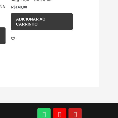
 NA
R$
140,00
ADICIONAR AO
CARRINHO
W
I
Y
h
n
o