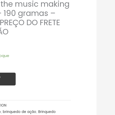
the music making
– 190 gramas –
PREÇO DO FRETE
ÃO
toque
O
TION
o
brinquedo de ação
Brinquedo
,
,