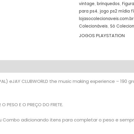
PREÇO
vintage
brinquedos
Figur
,
,
DO
para ps4
jogo ps2 mídia f
,
FRETE
lojasocolecionaveis.com.br
NA
Colecionáveis
Só Colecio
,
DESCRIÇÃO
JOGOS PLAYSTATION
quantidade
 (PAL) eJAY CLUBWORLD the music making experience – 190 
O PESO E O PREÇO DO FRETE.
 seu Combo adicionando itens para completar o peso e semp