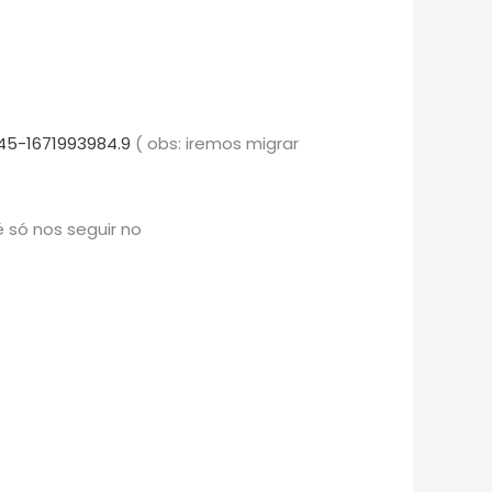
45-1671993984.9
( obs: iremos migrar
 só nos seguir no