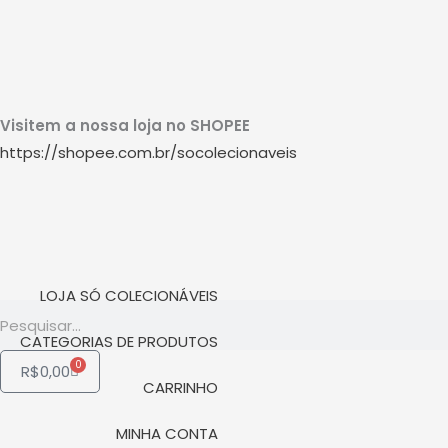
Ir
W
I
Y
para
o
h
n
o
conteúdo
Visitem a nossa loja no SHOPEE
a
s
u
https://shopee.com.br/socolecionaveis
t
t
t
s
a
u
a
g
b
LOJA SÓ COLECIONÁVEIS
Pesquisar
p
r
e
CATEGORIAS DE PRODUTOS
0
Carrinho
R$
0,00
p
a
CARRINHO
MINHA CONTA