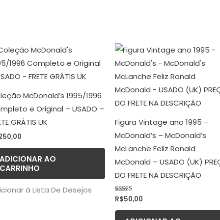
leção McDonald’s 1995/1996
mpleto e Original – USADO –
ETE GRÁTIS UK
Figura Vintage ano 1995 –
McDonald’s – McDonald’s
250,00
McLanche Feliz Ronald
ADICIONAR AO
McDonald – USADO (UK) PRE
CARRINHO
DO FRETE NA DESCRIÇÃO
icionar à Lista De Desejos
R$
50,00
Avaliação
5.00
de 5