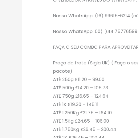
Nosso WhatsApp. (16) 99615-6214 (nú
Nosso WhatsApp. 00( )44 75776599
FAÇA O SEU COMBO PARA APROVEITAR 
Preço do frete (Sigla UK) ( Faça o
pacote)
ATÉ 250g £11.20 – 89.00
ATÉ 500g £14.20 – 105.73
ATÉ 750g £16.65 – 124.64
ATÉ 1K £19.30 – 145.11
ATÉ 1.250Kg £21.75 – 164.10
ATÉ 1.5Kg £24.65 – 186.00
ATÉ 1.750Kg £26.45 – 200.44
ATÉ 2K £26.45 – 200.44