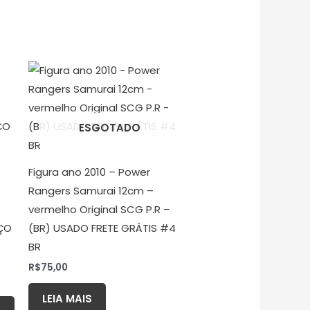
ESGOTADO
Figura ano 2010 – Power
Rangers Samurai 12cm –
vermelho Original SCG P.R –
ÇO
(BR) USADO FRETE GRÁTIS #4
BR
R$
75,00
LEIA MAIS