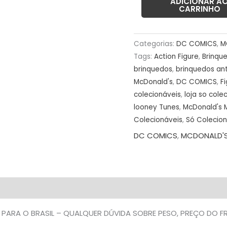
-
ADICIONAR A
CARRINHO
#3
USADO
(UK)
Categorias:
DC COMICS
,
M
PREÇO
Tags:
Action Figure
,
Brinqu
DO
brinquedos
,
brinquedos an
McDonald's
,
DC COMICS
,
F
FRETE
colecionáveis
,
loja so cole
NA
looney Tunes
,
McDonald's M
DESCRIÇÃO
Colecionáveis
,
Só Colecio
quantidade
DC COMICS
,
MCDONALD'
 PARA O BRASIL – QUALQUER DÚVIDA SOBRE PESO, PREÇO DO 