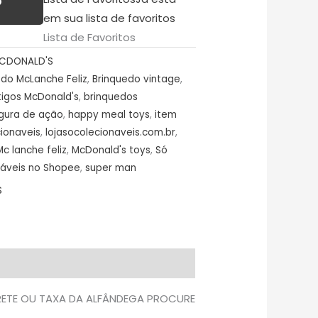
O
em sua lista de favoritos
Lista de Favoritos
CDONALD'S
edo McLanche Feliz
,
Brinquedo vintage
,
tigos McDonald's
,
brinquedos
igura de ação
,
happy meal toys
,
item
cionaveis
,
lojasocolecionaveis.com.br
,
c lanche feliz
,
McDonald's toys
,
Só
náveis no Shopee
,
super man
S
FRETE OU TAXA DA ALFÂNDEGA PROCURE