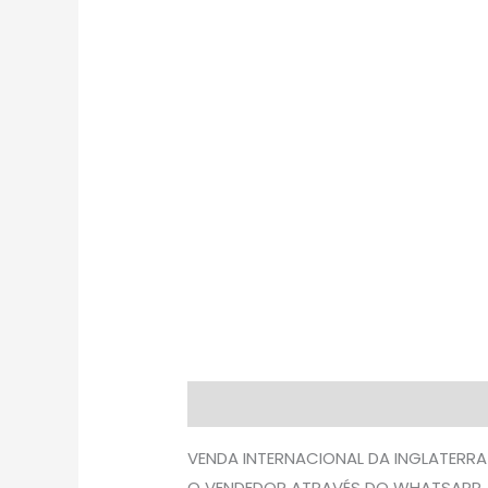
Descrição
Avaliações (0)
VENDA INTERNACIONAL DA INGLATERRA
O VENDEDOR ATRAVÉS DO WHATSAPP.