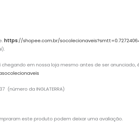
e.
https
://shopee.com.br/socolecionaveis?smtt=0.7272406
i).
ai chegando em nossa loja mesmo antes de ser anunciado, é
asocolecionaveis
37 (número da INGLATERRA)
mpraram este produto podem deixar uma avaliação.