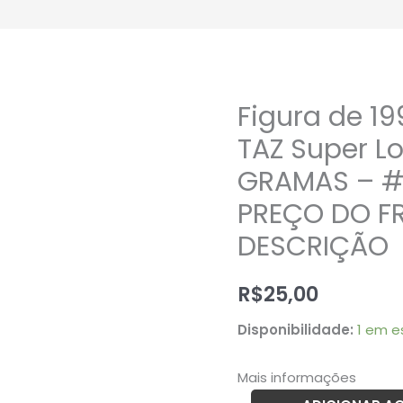
Figura de 19
Figura
de
TAZ Super L
1991
GRAMAS – #
-
PREÇO DO FR
McDonald's
TAZ
DESCRIÇÃO
Super
Looney
R$
25,00
Tunes
Disponibilidade:
1 em e
–
38
Mais informações
GRAMAS