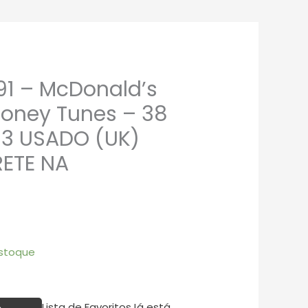
91 – McDonald’s
ooney Tunes – 38
3 USADO (UK)
ETE NA
stoque
Lista de Favoritos
Já está