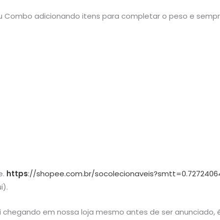
 seu Combo adicionando itens para completar o peso e semp
e.
https
://shopee.com.br/socolecionaveis?smtt=0.7272406
i).
ai chegando em nossa loja mesmo antes de ser anunciado, é