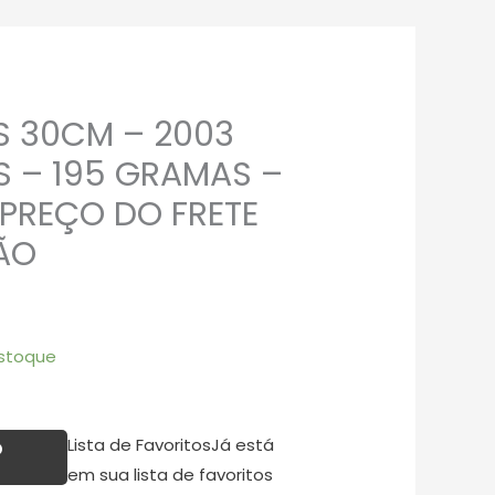
S 30CM – 2003
S – 195 GRAMAS –
PREÇO DO FRETE
ÃO
stoque
Lista de Favoritos
Já está
O
em sua lista de favoritos