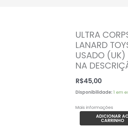
ULTRA CORP
ULTRA
CORPS
LANARD TOY
30CM
USADO (UK) 
-
NA DESCRIÇ
2003
LANARD
R$
45,00
TOYS
–
Disponibilidade:
1 em e
195
GRAMAS
Mais informações
–
ADICIONAR A
USADO
CARRINHO
(UK)