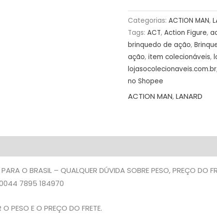
PREÇO
Categorias:
ACTION MAN
,
L
DO
Tags:
ACT
,
Action Figure
,
a
FRETE
brinquedo de ação
,
Brinqu
NA
ação
,
item colecionáveis
,
l
DESCRIÇÃO
lojasocolecionaveis.com.br
quantidade
no Shopee
ACTION MAN
,
LANARD
 PARA O BRASIL – QUALQUER DÚVIDA SOBRE PESO, PREÇO DO 
0044 7895 184970
O PESO E O PREÇO DO FRETE.