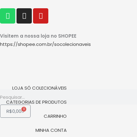
Ir
W
I
Y
para
h
n
o
o
a
s
u
conteúdo
t
t
t
Visitem a nossa loja no SHOPEE
s
a
u
https://shopee.com.br/socolecionaveis
a
g
b
p
r
e
p
a
m
LOJA SÓ COLECIONÁVEIS
Pesquisar
CATEGORIAS DE PRODUTOS
0
Carrinho
R$
0,00
CARRINHO
MINHA CONTA