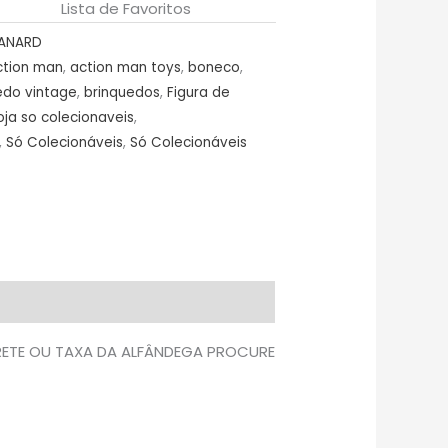
Lista de Favoritos
ANARD
ction man
,
action man toys
,
boneco
,
edo vintage
,
brinquedos
,
Figura de
oja so colecionaveis
,
,
Só Colecionáveis
,
Só Colecionáveis
FRETE OU TAXA DA ALFÂNDEGA PROCURE