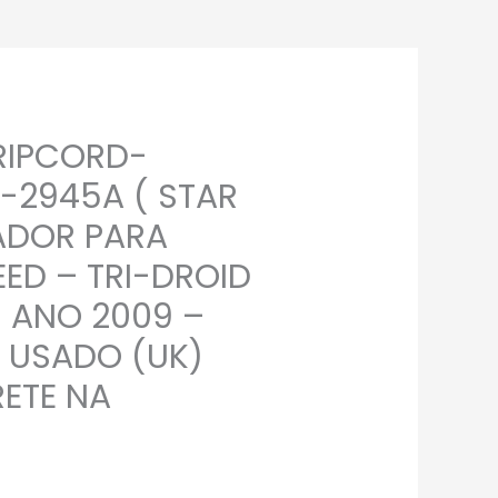
RIPCORD-
-2945A ( STAR
ADOR PARA
EED – TRI-DROID
 ANO 2009 –
 USADO (UK)
ETE NA