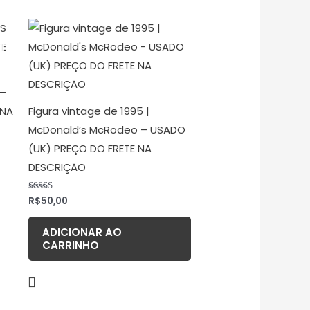
 –
 NA
Figura vintage de 1995 |
McDonald’s McRodeo – USADO
(UK) PREÇO DO FRETE NA
DESCRIÇÃO
R$
50,00
Avaliação
5.00
de 5
ADICIONAR AO
CARRINHO