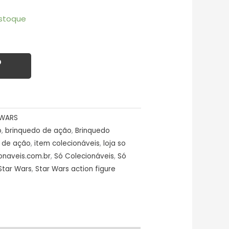
stoque
O
 WARS
o
,
brinquedo de ação
,
Brinquedo
a de ação
,
item colecionáveis
,
loja so
ionaveis.com.br
,
Só Colecionáveis
,
Só
Star Wars
,
Star Wars action figure