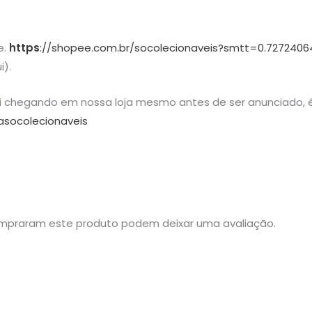
e.
https
://shopee.com.br/socolecionaveis?smtt=0.7272406
i).
ai chegando em nossa loja mesmo antes de ser anunciado, é
asocolecionaveis
mpraram este produto podem deixar uma avaliação.