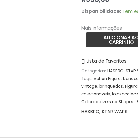
SPEED
Disponibilidade:
1 em e
–
TRI-
Mais informações
DROID
STAR
ADICIONAR A
CARRINHO
WARS
)
Lista de Favoritos
ANO
2009
Categorias:
HASBRO
,
STAR
–
Tags:
Action Figure
,
bonec
35gramas
vintage
,
brinquedos
,
Figur
colecionaveis
,
lojasocolec
–
Colecionáveis no Shopee
,
USADO
HASBRO
,
STAR WARS
(UK)
PREÇO
DO
FRETE