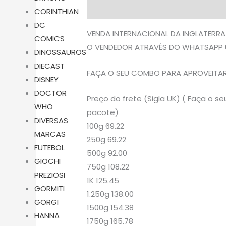
Descrição
Avaliações (0)
CORINTHIAN
DC
VENDA INTERNACIONAL DA INGLATERRA
COMICS
O VENDEDOR ATRAVÉS DO WHATSAPP 
DINOSSAUROS
DIECAST
FAÇA O SEU COMBO PARA APROVEITAR 
DISNEY
DOCTOR
Preço do frete (Sigla UK) ( Faça o
WHO
pacote)
DIVERSAS
100g 69.22
MARCAS
250g 69.22
FUTEBOL
500g 92.00
GIOCHI
750g 108.22
PREZIOSI
1K 125.45
GORMITI
1.250g 138.00
GORGI
1500g 154.38
HANNA
1750g 165.78