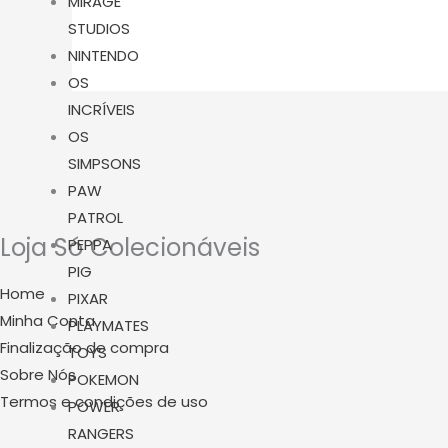
MIRAGE
STUDIOS
NINTENDO
OS
INCRÍVEIS
OS
SIMPSONS
PAW
PATROL
Loja Só Colecionáveis
PEPPA
PIG
Home
PIXAR
Minha Conta
PLAYMATES
Finalização de compra
TOYS
Sobre Nós
POKEMON
Termos e condições de uso
POWER
RANGERS