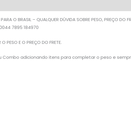
NA
DESCRIÇÃO
 PARA O BRASIL – QUALQUER DÚVIDA SOBRE PESO, PREÇO DO 
quantidade
0044 7895 184970
O PESO E O PREÇO DO FRETE.
 seu Combo adicionando itens para completar o peso e semp