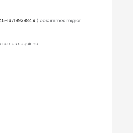
45-1671993984.9
( obs: iremos migrar
 só nos seguir no