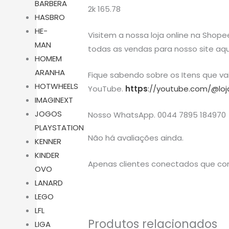
BARBERA
2k 165.78
HASBRO
HE-
Visitem a nossa loja online na Shope
MAN
todas as vendas para nosso site aqu
HOMEM
ARANHA
Fique sabendo sobre os Itens que v
HOTWHEELS
YouTube.
https
://youtube.com/@loj
IMAGINEXT
JOGOS
Nosso WhatsApp. 0044 7895 184970
PLAYSTATION
Não há avaliações ainda.
KENNER
KINDER
Apenas clientes conectados que co
OVO
LANARD
LEGO
LFL
Produtos relacionados
LIGA