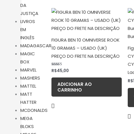
DA
JUSTIÇA
LIVROS
EM
INGLÊS
FIGURA BEN 10 OMNIVERSE ROOK
MADAGASCAR
10 GRAMAS – USADO (UK)
Fi
MAGIC
PREÇO DO FRETE NA DESCRIÇÃO
CY
BOX
CY
MARVEL
R$
45,00
Avaliação
La
5.00
MASHERS
de 5
R$
ADICIONAR AO
MATTEL
CARRINHO
MATT
HATTER
MCDONALDS
MEGA
BLOKS