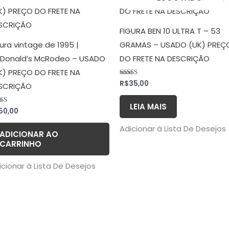
FIGURA BEN 10 ULTRA T – 53
gura vintage de 1995 |
GRAMAS – USADO (UK) PREÇ
Donald’s McRodeo – USADO
DO FRETE NA DESCRIÇÃO
K) PREÇO DO FRETE NA
R$
35,00
Avaliação
SCRIÇÃO
5.00
de 5
LEIA MAIS
50,00
liação
0
5
Adicionar à Lista De Desejos
ADICIONAR AO
CARRINHO
icionar à Lista De Desejos