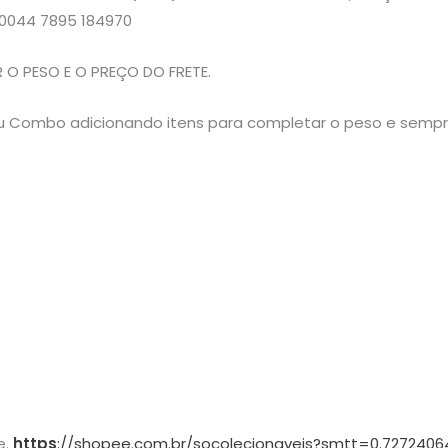
0044 7895 184970
O PESO E O PREÇO DO FRETE.
 seu Combo adicionando itens para completar o peso e semp
e.
https
://shopee.com.br/socolecionaveis?smtt=0.7272406