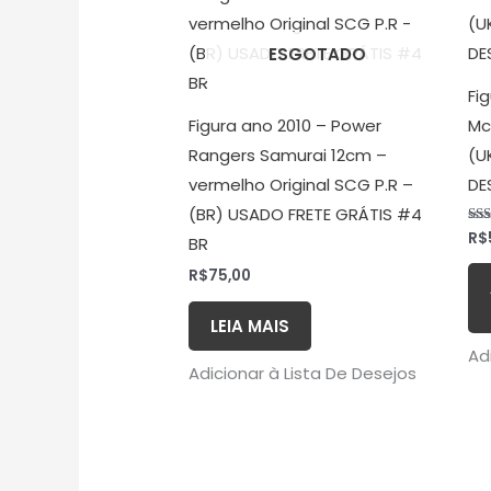
ESGOTADO
Fi
Figura ano 2010 – Power
Mc
Rangers Samurai 12cm –
(U
vermelho Original SCG P.R –
DE
(BR) USADO FRETE GRÁTIS #4
R$
Ava
BR
5.0
de 
R$
75,00
LEIA MAIS
Ad
Adicionar à Lista De Desejos