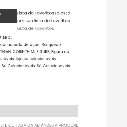
Lista de Favoritos
Já está
O
em sua lista de favoritos
Lista de Favoritos
UTEBOL
o
,
brinquedo de ação
,
Brinquedo
THIAN
,
CORINTHIAN FIGURE
,
Figura de
onáveis
,
loja so colecionaveis
,
,
Só Colecionáveis
,
Só Colecionáveis
FRETE OU TAXA DA ALFÂNDEGA PROCURE