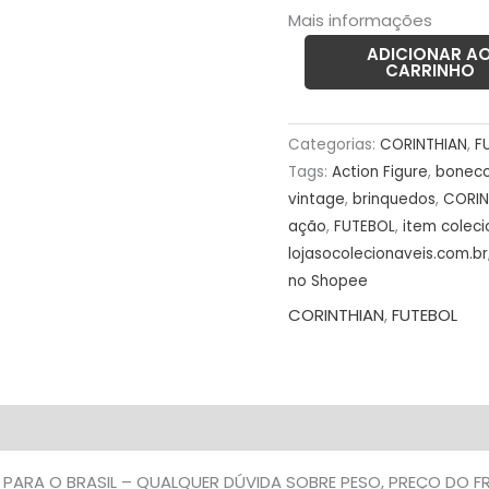
N°
Mais informações
MC1349
ADICIONAR A
CARRINHO
–
8gramas
–
Categorias:
CORINTHIAN
,
F
USADO
Tags:
Action Figure
,
bonec
(UK)
vintage
,
brinquedos
,
CORIN
PREÇO
ação
,
FUTEBOL
,
item coleci
DO
lojasocolecionaveis.com.br
FRETE
no Shopee
NA
CORINTHIAN
,
FUTEBOL
DESCRIÇÃO
quantidade
 PARA O BRASIL – QUALQUER DÚVIDA SOBRE PESO, PREÇO DO 