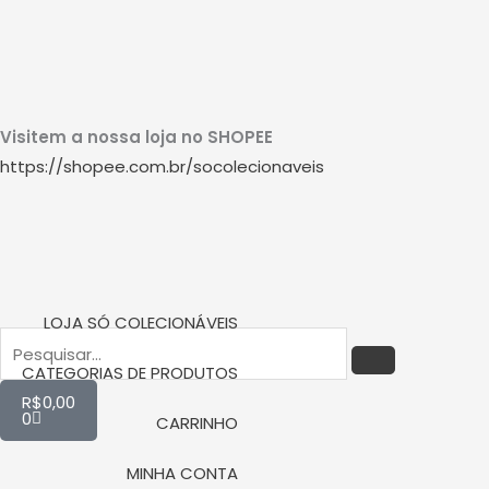
Ir
W
I
Y
para
o
h
n
o
conteúdo
Visitem a nossa loja no SHOPEE
a
s
u
https://shopee.com.br/socolecionaveis
t
t
t
s
a
u
a
g
b
LOJA SÓ COLECIONÁVEIS
PESQUISAR
Pesquisar
p
r
e
CATEGORIAS DE PRODUTOS
Carrinho
R$
0,00
p
a
0
CARRINHO
MINHA CONTA