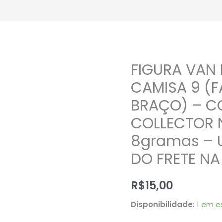
FIGURA VAN 
FIGURA
VAN
CAMISA 9 (
NISTELROOY
BRAÇO) – C
CAMISA
COLLECTOR 
9
(FALTANDO
8gramas – 
UM
DO FRETE N
BRAÇO)
–
R$
15,00
CORINTHIAN
2003
Disponibilidade:
1 em e
COLLECTOR