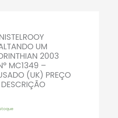
NISTELROOY
FALTANDO UM
ORINTHIAN 2003
N° MC1349 –
USADO (UK) PREÇO
A DESCRIÇÃO
stoque