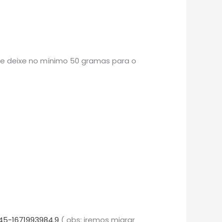
re deixe no mínimo 50 gramas para o
45-1671993984.9
( obs: iremos migrar